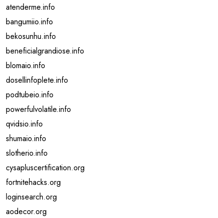
atenderme.info
bangumiio.info
bekosunhu.info
beneficialgrandiose.info
blomaio.info
dosellinfoplete.info
podtubeio.info
powerfulvolatile.info
qvidsio.info
shumaio.info
slotherio.info
cysapluscertification.org
fortnitehacks.org
loginsearch.org
aodecor.org