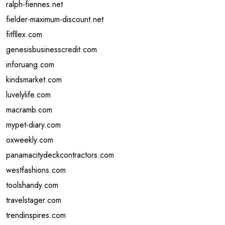
ralph-fiennes.net
fielder-maximum-discount.net
fitfllex.com
genesisbusinesscredit.com
inforuang.com
kindsmarket.com
luvelylife.com
macramb.com
mypet-diary.com
oxweekly.com
panamacitydeckcontractors.com
westfashions.com
toolshandy.com
travelstager.com
trendinspires.com