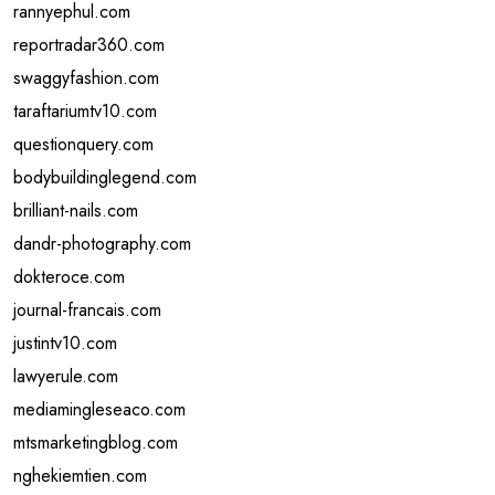
rannyephul.com
reportradar360.com
swaggyfashion.com
taraftariumtv10.com
questionquery.com
bodybuildinglegend.com
brilliant-nails.com
dandr-photography.com
dokteroce.com
journal-francais.com
justintv10.com
lawyerule.com
mediamingleseaco.com
mtsmarketingblog.com
nghekiemtien.com