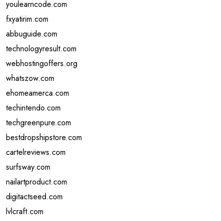
youlearncode.com
fxyatirim.com
abbuguide.com
technologyresult.com
webhostingoffers.org
whatszow.com
ehomeamerca.com
techintendo.com
techgreenpure.com
bestdropshipstore.com
cartelreviews.com
surfsway.com
nailartproduct.com
digitactseed.com
lvlcraft.com