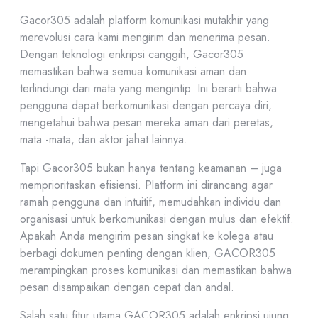
Gacor305 adalah platform komunikasi mutakhir yang
merevolusi cara kami mengirim dan menerima pesan.
Dengan teknologi enkripsi canggih, Gacor305
memastikan bahwa semua komunikasi aman dan
terlindungi dari mata yang mengintip. Ini berarti bahwa
pengguna dapat berkomunikasi dengan percaya diri,
mengetahui bahwa pesan mereka aman dari peretas,
mata -mata, dan aktor jahat lainnya.
Tapi Gacor305 bukan hanya tentang keamanan – juga
memprioritaskan efisiensi. Platform ini dirancang agar
ramah pengguna dan intuitif, memudahkan individu dan
organisasi untuk berkomunikasi dengan mulus dan efektif.
Apakah Anda mengirim pesan singkat ke kolega atau
berbagi dokumen penting dengan klien, GACOR305
merampingkan proses komunikasi dan memastikan bahwa
pesan disampaikan dengan cepat dan andal.
Salah satu fitur utama GACOR305 adalah enkripsi ujung