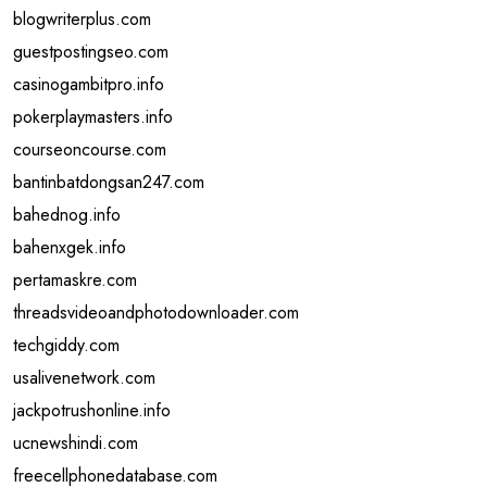
blogwriterplus.com
guestpostingseo.com
casinogambitpro.info
pokerplaymasters.info
courseoncourse.com
bantinbatdongsan247.com
bahednog.info
bahenxgek.info
pertamaskre.com
threadsvideoandphotodownloader.com
techgiddy.com
usalivenetwork.com
jackpotrushonline.info
ucnewshindi.com
freecellphonedatabase.com