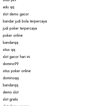
adu qq
slot demo gacor
bandar judi bola terpercaya
judi poker terpercaya
poker online
bandarqq
situs qq
slot gacor hari ini
domino99
situs poker online
dominoqq
bandarqq
demo slot
slot gratis