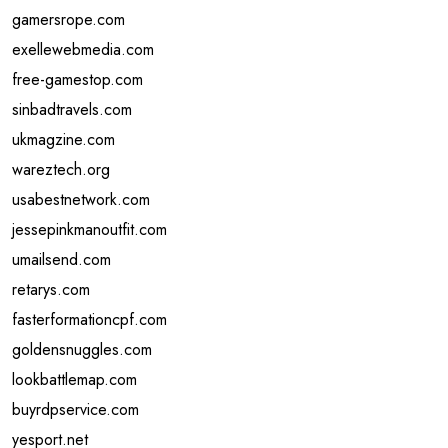
gamersrope.com
exellewebmedia.com
free-gamestop.com
sinbadtravels.com
ukmagzine.com
wareztech.org
usabestnetwork.com
jessepinkmanoutfit.com
umailsend.com
retarys.com
fasterformationcpf.com
goldensnuggles.com
lookbattlemap.com
buyrdpservice.com
yesport.net