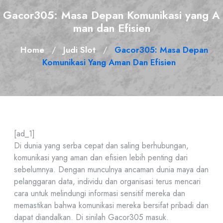
Gacor305: Masa Depan Komunikasi yang A
man dan Efisien
Home
Judi Slot
Gacor305: Masa Depan
/
/
Komunikasi Yang Aman Dan Efisien
[ad_1]
Di dunia yang serba cepat dan saling berhubungan,
komunikasi yang aman dan efisien lebih penting dari
sebelumnya. Dengan munculnya ancaman dunia maya dan
pelanggaran data, individu dan organisasi terus mencari
cara untuk melindungi informasi sensitif mereka dan
memastikan bahwa komunikasi mereka bersifat pribadi dan
dapat diandalkan. Di sinilah Gacor305 masuk.