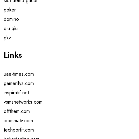
slot demo gacor
poker
domino
qiu qiu
pkv
Links
uae-times.com
gamerifys.com
inspiratif.net
vsmsnetworks.com
offthem.com
ibommatv.com
techporfit.com