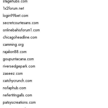
stagehubs.com
1x2forum.net
login99bet.com
secretcourtesans.com
onlinebahisforum1.com
chicagoheadline.com
camming.org
rajalion88.com
goupuntacana.com
riversedgepark.com
zaseez.com
catchycrunch.com
nofaphub.com
nefertitingalls.com
patsyscreations.com