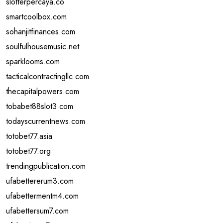
slotterpercaya.co
smartcoolbox.com
sohanjitfinances.com
soulfulhousemusic.net
sparklooms.com
tacticalcontractingllc.com
thecapitalpowers.com
tobabet88slot3.com
todayscurrentnews.com
totobet77.asia
totobet77.org
trendingpublication.com
ufabettererum3.com
ufabettermentm4.com
ufabettersum7.com