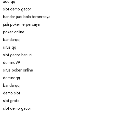
adu qq
slot demo gacor
bandar judi bola terpercaya
judi poker terpercaya
poker online
bandarqq
situs qq
slot gacor hari ini
domino99
situs poker online
dominoqq
bandarqq
demo slot
slot gratis
slot demo gacor