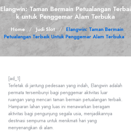
Elangwin: Taman Bermain Petualangan Terbai
k untuk Penggemar Alam Terbuka
Home
Judi Slot
Elangwin: Taman Bermain
/
/
Petualangan Terbaik Untuk Penggemar Alam Terbuka
[ad_1]
Terletak di jantung pedesaan yang indah, Elangwin adalah
permata tersembunyi bagi penggemar aktivitas luar
ruangan yang mencari taman bermain petualangan terbaik.
Hamparan lahan yang luas ini menawarkan beragam
aktivitas bagi pengunjung segala usia, menjadikannya
destinasi sempurna untuk menikmati hari yang
menyenangkan di alam.