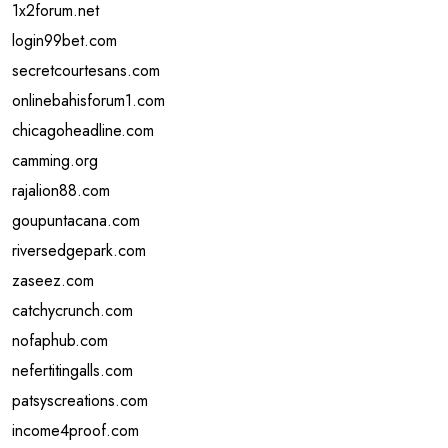
1x2forum.net
login99bet.com
secretcourtesans.com
onlinebahisforum1.com
chicagoheadline.com
camming.org
rajalion88.com
goupuntacana.com
riversedgepark.com
zaseez.com
catchycrunch.com
nofaphub.com
nefertitingalls.com
patsyscreations.com
income4proof.com