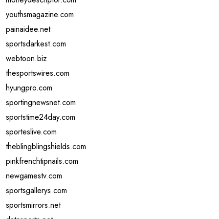
youthsmagazine.com
painaidee.net
sportsdarkest.com
webtoon.biz
thesportswires.com
hyungpro.com
sportingnewsnet.com
sportstime24day.com
sporteslive.com
theblingblingshields.com
pinkfrenchtipnails.com
newgamestv.com
sportsgallerys.com
sportsmirrors.net