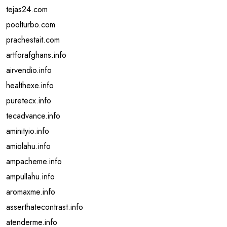
tejas24.com
poolturbo.com
prachestait.com
artforafghans.info
airvendio.info
healthexe.info
puretecx.info
tecadvance.info
aminityio.info
amiolahu.info
ampacheme.info
ampullahu.info
aromaxme.info
asserthatecontrast.info
atenderme.info