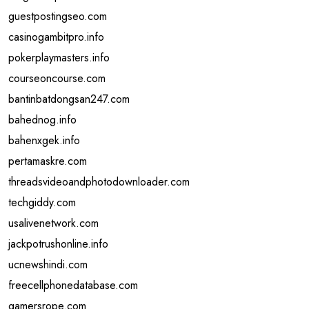
guestpostingseo.com
casinogambitpro.info
pokerplaymasters.info
courseoncourse.com
bantinbatdongsan247.com
bahednog.info
bahenxgek.info
pertamaskre.com
threadsvideoandphotodownloader.com
techgiddy.com
usalivenetwork.com
jackpotrushonline.info
ucnewshindi.com
freecellphonedatabase.com
gamersrope.com