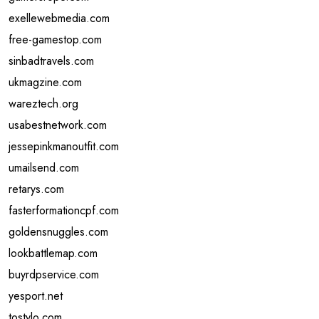
exellewebmedia.com
free-gamestop.com
sinbadtravels.com
ukmagzine.com
wareztech.org
usabestnetwork.com
jessepinkmanoutfit.com
umailsend.com
retarys.com
fasterformationcpf.com
goldensnuggles.com
lookbattlemap.com
buyrdpservice.com
yesport.net
tostylo.com