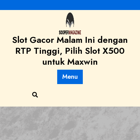
Skip
to
content
Slot Gacor Malam Ini dengan
RTP Tinggi, Pilih Slot X500
untuk Maxwin
Menu