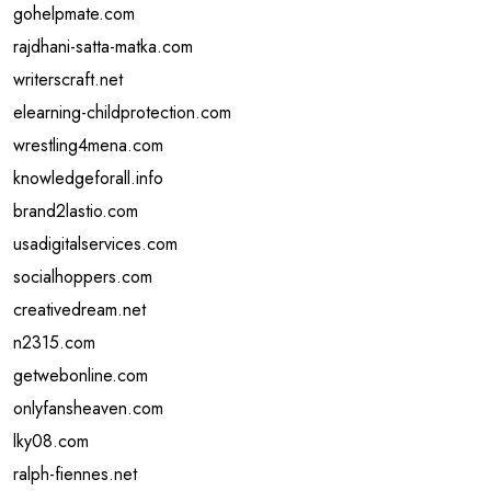
gohelpmate.com
rajdhani-satta-matka.com
writerscraft.net
elearning-childprotection.com
wrestling4mena.com
knowledgeforall.info
brand2lastio.com
usadigitalservices.com
socialhoppers.com
creativedream.net
n2315.com
getwebonline.com
onlyfansheaven.com
lky08.com
ralph-fiennes.net