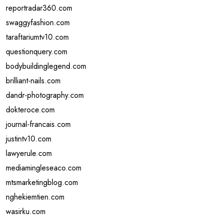
reportradar360.com
swaggyfashion.com
taraftariumtv10.com
questionquery.com
bodybuildinglegend.com
brilliant-nails.com
dandr-photography.com
dokteroce.com
journal-francais.com
justintv10.com
lawyerule.com
mediamingleseaco.com
mtsmarketingblog.com
nghekiemtien.com
wasirku.com