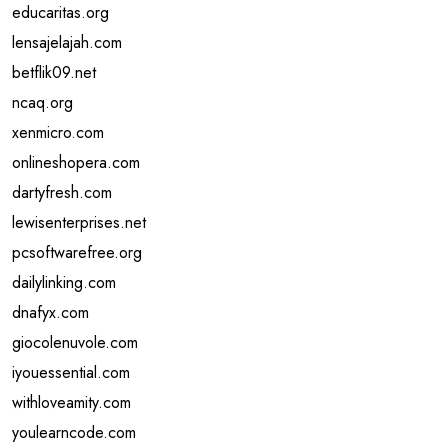
educaritas.org
lensajelajah.com
betflik09.net
ncaq.org
xenmicro.com
onlineshopera.com
dartyfresh.com
lewisenterprises.net
pcsoftwarefree.org
dailylinking.com
dnafyx.com
giocolenuvole.com
iyouessential.com
withloveamity.com
youlearncode.com