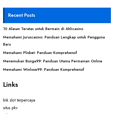
Recent Posts
10 Alasan Teratas untuk Bermain di Ahlicasino
Memahami Juruscasino: Panduan Lengkap untuk Pengguna
Baru
Memahami Plisbet: Panduan Komprehensif
Menemukan Bunga99: Panduan Utama Permainan Online
Memahami Winlose99: Panduan Komprehensif
Links
link slot terpercaya
situs pkv