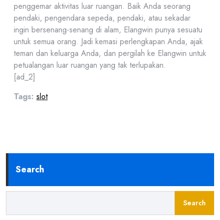
penggemar aktivitas luar ruangan. Baik Anda seorang
pendaki, pengendara sepeda, pendaki, atau sekadar
ingin bersenang-senang di alam, Elangwin punya sesuatu
untuk semua orang. Jadi kemasi perlengkapan Anda, ajak
teman dan keluarga Anda, dan pergilah ke Elangwin untuk
petualangan luar ruangan yang tak terlupakan.
[ad_2]
Tags:
slot
Search
Search