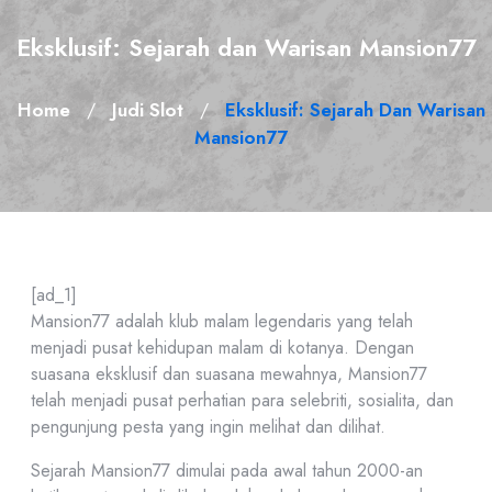
Eksklusif: Sejarah dan Warisan Mansion77
Home
Judi Slot
Eksklusif: Sejarah Dan Warisan
/
/
Mansion77
[ad_1]
Mansion77 adalah klub malam legendaris yang telah
menjadi pusat kehidupan malam di kotanya. Dengan
suasana eksklusif dan suasana mewahnya, Mansion77
telah menjadi pusat perhatian para selebriti, sosialita, dan
pengunjung pesta yang ingin melihat dan dilihat.
Sejarah Mansion77 dimulai pada awal tahun 2000-an