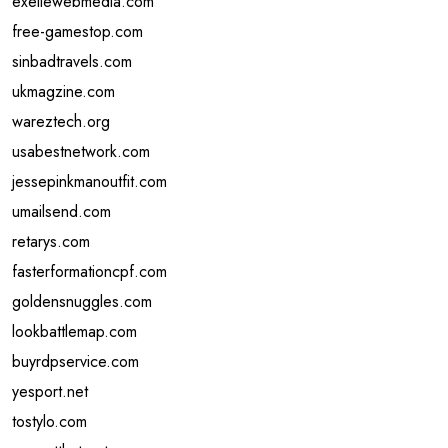
exellewebmedia.com
free-gamestop.com
sinbadtravels.com
ukmagzine.com
wareztech.org
usabestnetwork.com
jessepinkmanoutfit.com
umailsend.com
retarys.com
fasterformationcpf.com
goldensnuggles.com
lookbattlemap.com
buyrdpservice.com
yesport.net
tostylo.com