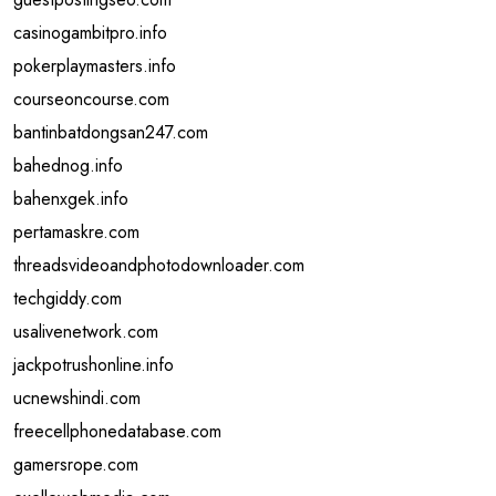
casinogambitpro.info
pokerplaymasters.info
courseoncourse.com
bantinbatdongsan247.com
bahednog.info
bahenxgek.info
pertamaskre.com
threadsvideoandphotodownloader.com
techgiddy.com
usalivenetwork.com
jackpotrushonline.info
ucnewshindi.com
freecellphonedatabase.com
gamersrope.com