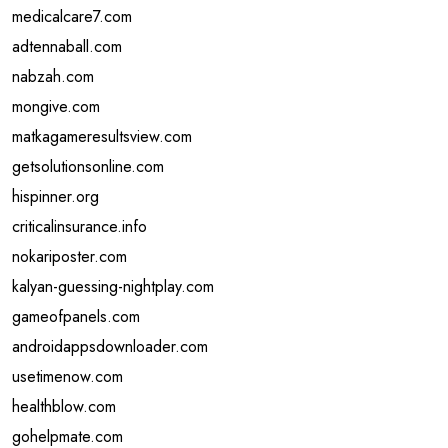
medicalcare7.com
adtennaball.com
nabzah.com
mongive.com
matkagameresultsview.com
getsolutionsonline.com
hispinner.org
criticalinsurance.info
nokariposter.com
kalyan-guessing-nightplay.com
gameofpanels.com
androidappsdownloader.com
usetimenow.com
healthblow.com
gohelpmate.com