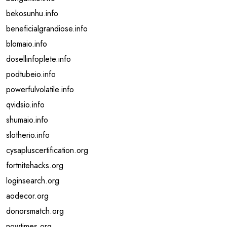
bekosunhu.info
beneficialgrandiose.info
blomaio.info
dosellinfoplete.info
podtubeio.info
powerfulvolatile.info
qvidsio.info
shumaio.info
slotherio.info
cysapluscertification.org
fortnitehacks.org
loginsearch.org
aodecor.org
donorsmatch.org
nowtimes.org