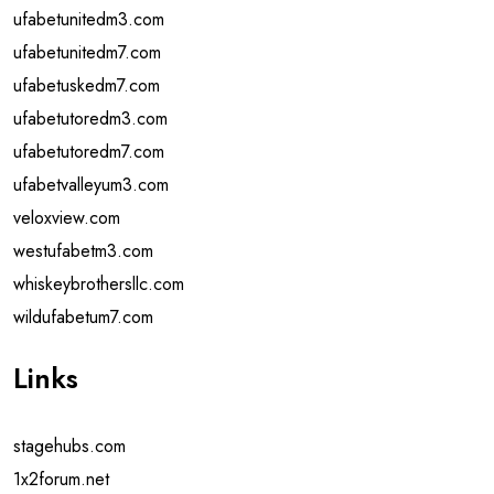
ufabetunitedm3.com
ufabetunitedm7.com
ufabetuskedm7.com
ufabetutoredm3.com
ufabetutoredm7.com
ufabetvalleyum3.com
veloxview.com
westufabetm3.com
whiskeybrothersllc.com
wildufabetum7.com
Links
stagehubs.com
1x2forum.net