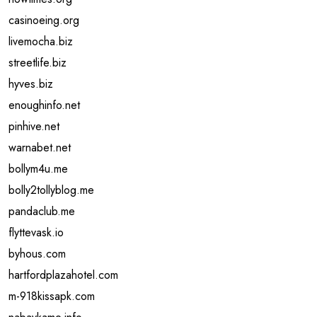
casinoeing.org
livemocha.biz
streetlife.biz
hyves.biz
enoughinfo.net
pinhive.net
warnabet.net
bollym4u.me
bolly2tollyblog.me
pandaclub.me
flyttevask.io
byhous.com
hartfordplazahotel.com
m-918kissapk.com