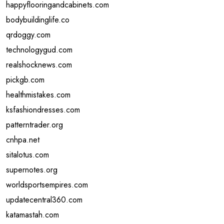
happyflooringandcabinets.com
bodybuildinglife.co
qrdoggy.com
technologygud.com
realshocknews.com
pickgb.com
healthmistakes.com
ksfashiondresses.com
patterntrader.org
cnhpa.net
sitalotus.com
supernotes.org
worldsportsempires.com
updatecentral360.com
katamastah.com