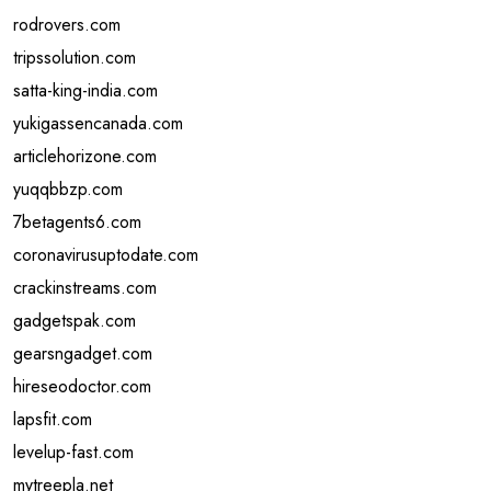
rodrovers.com
tripssolution.com
satta-king-india.com
yukigassencanada.com
articlehorizone.com
yuqqbbzp.com
7betagents6.com
coronavirusuptodate.com
crackinstreams.com
gadgetspak.com
gearsngadget.com
hireseodoctor.com
lapsfit.com
levelup-fast.com
mytreepla.net