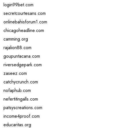
login99bet.com
secretcourtesans.com
onlinebahisforum1.com
chicagoheadline.com
camming.org
rajalion88.com
goupuntacana.com
riversedgepark.com
zaseez.com
catchycrunch.com
nofaphub.com
nefertitingalls.com
patsyscreations.com
income4proof.com
educaritas.org