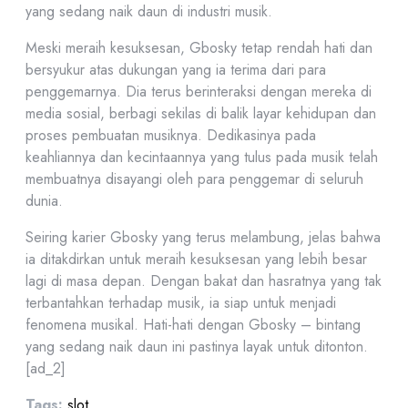
yang sedang naik daun di industri musik.
Meski meraih kesuksesan, Gbosky tetap rendah hati dan
bersyukur atas dukungan yang ia terima dari para
penggemarnya. Dia terus berinteraksi dengan mereka di
media sosial, berbagi sekilas di balik layar kehidupan dan
proses pembuatan musiknya. Dedikasinya pada
keahliannya dan kecintaannya yang tulus pada musik telah
membuatnya disayangi oleh para penggemar di seluruh
dunia.
Seiring karier Gbosky yang terus melambung, jelas bahwa
ia ditakdirkan untuk meraih kesuksesan yang lebih besar
lagi di masa depan. Dengan bakat dan hasratnya yang tak
terbantahkan terhadap musik, ia siap untuk menjadi
fenomena musikal. Hati-hati dengan Gbosky – bintang
yang sedang naik daun ini pastinya layak untuk ditonton.
[ad_2]
Tags:
slot