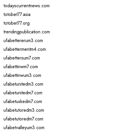
todayscurrentnews.com
totobet77.asia
totobet77.org
trendingpublication.com
ufabettererum3.com
ufabettermentm4.com
ufabettersum7.com
ufabettinwm7.com
ufabettinwum3.com
ufabetunitedm3.com
ufabetunitedm7.com
ufabetuskedm7.com
ufabetutoredm3.com
ufabetutoredm7.com
ufabetvalleyum3.com