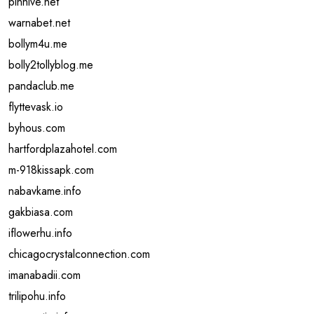
pinhive.net
warnabet.net
bollym4u.me
bolly2tollyblog.me
pandaclub.me
flyttevask.io
byhous.com
hartfordplazahotel.com
m-918kissapk.com
nabavkame.info
gakbiasa.com
iflowerhu.info
chicagocrystalconnection.com
imanabadii.com
trilipohu.info