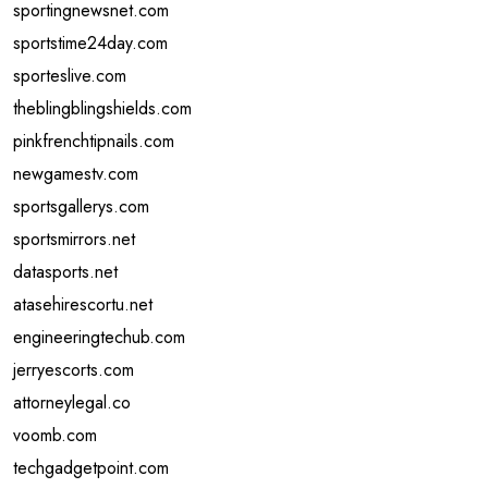
sportingnewsnet.com
sportstime24day.com
sporteslive.com
theblingblingshields.com
pinkfrenchtipnails.com
newgamestv.com
sportsgallerys.com
sportsmirrors.net
datasports.net
atasehirescortu.net
engineeringtechub.com
jerryescorts.com
attorneylegal.co
voomb.com
techgadgetpoint.com