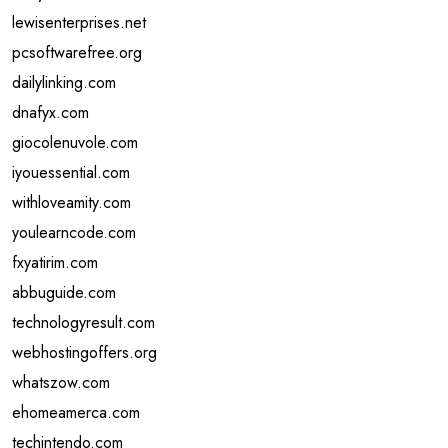
lewisenterprises.net
pcsoftwarefree.org
dailylinking.com
dnafyx.com
giocolenuvole.com
iyouessential.com
withloveamity.com
youlearncode.com
fxyatirim.com
abbuguide.com
technologyresult.com
webhostingoffers.org
whatszow.com
ehomeamerca.com
techintendo.com