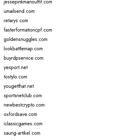
jessepinkmanoutfit.com
umailsend.com
retarys.com
fasterformationcpf.com
goldensnuggles.com
lookbattlemap.com
buyrdpservice.com
yesport.net
tostylo.com
yougetthat.net
sportsnetclub.com
newbestcrypto.com
oxfordsave.com
iclassicgames.com
saung-artikel.com