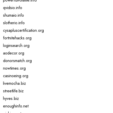
powerfulvolatile.info
qvidsio.info
shumaio.info
slotherio.info
cysapluscertification.org
fortnitehacks.org
loginsearch.org
aodecor.org
donorsmatch.org
nowtimes.org
casinoeing.org
livemocha.biz
streetlife.biz
hyves.biz
enoughinfo.net