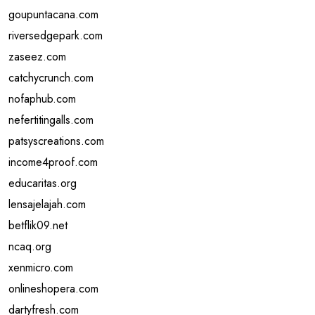
goupuntacana.com
riversedgepark.com
zaseez.com
catchycrunch.com
nofaphub.com
nefertitingalls.com
patsyscreations.com
income4proof.com
educaritas.org
lensajelajah.com
betflik09.net
ncaq.org
xenmicro.com
onlineshopera.com
dartyfresh.com