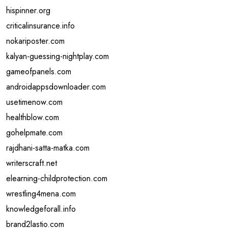
hispinner.org
criticalinsurance.info
nokariposter.com
kalyan-guessing-nightplay.com
gameofpanels.com
androidappsdownloader.com
usetimenow.com
healthblow.com
gohelpmate.com
rajdhani-satta-matka.com
writerscraft.net
elearning-childprotection.com
wrestling4mena.com
knowledgeforall.info
brand2lastio.com