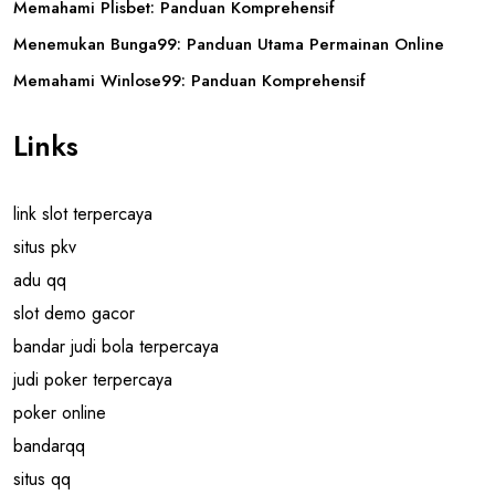
Memahami Plisbet: Panduan Komprehensif
Menemukan Bunga99: Panduan Utama Permainan Online
Memahami Winlose99: Panduan Komprehensif
Links
link slot terpercaya
situs pkv
adu qq
slot demo gacor
bandar judi bola terpercaya
judi poker terpercaya
poker online
bandarqq
situs qq