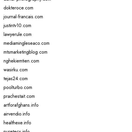
dokteroce.com
journal-francais.com
justintv10.com
lawyerule.com
mediamingleseaco.com
mtsmarketingblog.com
nghekiemtien.com
wasirku.com
tejas24.com
poolturbo.com
prachestait.com
artforafghans.info
airvendio.info
healthexe.info
puretecx.info