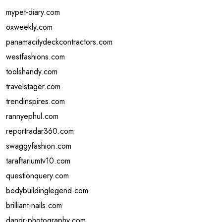
mypet-diary.com
oxweekly.com
panamacitydeckcontractors.com
westfashions.com
toolshandy.com
travelstager.com
trendinspires.com
rannyephul.com
reportradar360.com
swaggyfashion.com
taraftariumtv10.com
questionquery.com
bodybuildinglegend.com
brilliant-nails.com
dandr-photography.com