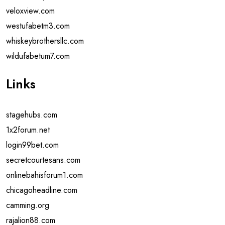
veloxview.com
westufabetm3.com
whiskeybrothersllc.com
wildufabetum7.com
Links
stagehubs.com
1x2forum.net
login99bet.com
secretcourtesans.com
onlinebahisforum1.com
chicagoheadline.com
camming.org
rajalion88.com