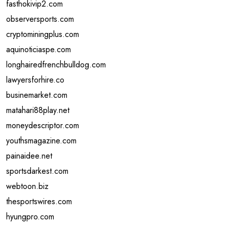
fasthokivip2.com
observersports.com
cryptominingplus.com
aquinoticiaspe.com
longhairedfrenchbulldog.com
lawyersforhire.co
businemarket.com
matahari88play.net
moneydescriptor.com
youthsmagazine.com
painaidee.net
sportsdarkest.com
webtoon.biz
thesportswires.com
hyungpro.com