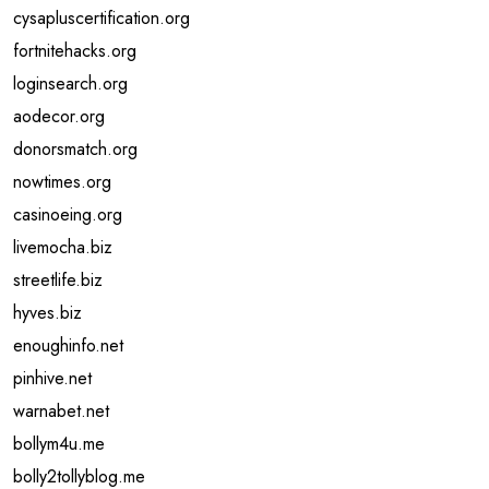
cysapluscertification.org
fortnitehacks.org
loginsearch.org
aodecor.org
donorsmatch.org
nowtimes.org
casinoeing.org
livemocha.biz
streetlife.biz
hyves.biz
enoughinfo.net
pinhive.net
warnabet.net
bollym4u.me
bolly2tollyblog.me