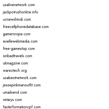
usalivenetwork.com
jackpotrushonline.info
ucnewshindi.com
freecellphonedatabase.com
gamersrope.com
exellewebmedia.com
free-gamestop.com
sinbadtravels.com
ukmagzine.com
wareztech.org
usabestnetwork.com
jessepinkmanoutfit.com
umailsend.com
retarys.com
fasterformationcpf.com