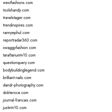
westfashions.com
toolshandy.com
travelstager.com
trendinspires.com
rannyephul.com
reportradar360.com
swaggyfashion.com
taraftariumtv10.com
questionquery.com
bodybuildinglegend.com
brilliant-nails.com
dandr-photography.com
dokteroce.com
journal-francais.com
justintv10.com