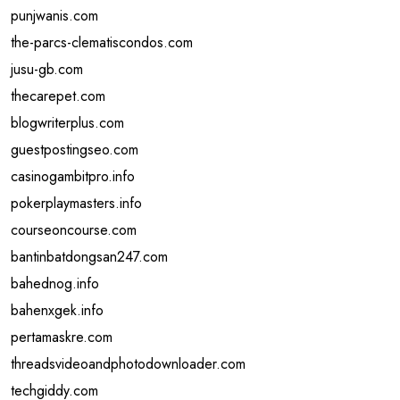
punjwanis.com
the-parcs-clematiscondos.com
jusu-gb.com
thecarepet.com
blogwriterplus.com
guestpostingseo.com
casinogambitpro.info
pokerplaymasters.info
courseoncourse.com
bantinbatdongsan247.com
bahednog.info
bahenxgek.info
pertamaskre.com
threadsvideoandphotodownloader.com
techgiddy.com