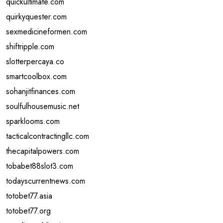
quickultimate.com
quirkyquester.com
sexmedicineformen.com
shiftripple.com
slotterpercaya.co
smartcoolbox.com
sohanjitfinances.com
soulfulhousemusic.net
sparklooms.com
tacticalcontractingllc.com
thecapitalpowers.com
tobabet88slot3.com
todayscurrentnews.com
totobet77.asia
totobet77.org