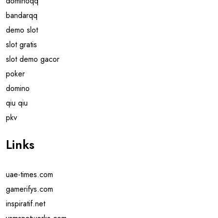
dominoqq
bandarqq
demo slot
slot gratis
slot demo gacor
poker
domino
qiu qiu
pkv
Links
uae-times.com
gamerifys.com
inspiratif.net