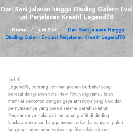
Dari Seni Jalanan hingga Dinding Galeri: Evol
usi Perjalanan Kreatif Legend78
Home
Judi Slot
Dari Seni Jalanan Hingga
/
/
Dinding Galeri: Evolusi Perjalanan Kreatif Legend78
[ad_1]
Legend78, seorang seniman jalanan berbakat yang
berasal dari jalanan kota New York yang ramai, telah
memikat penonton dengan gaya artistiknya yang unik dan
pernyataannya yang berani selama bertahun-tahun.
Perjalanannya mulai dari membuat grafiti di dinding
lanskap perkotaan hingga memamerkan karyanya di galeri
bergengsi menandai evolusi signifikan dalam karier