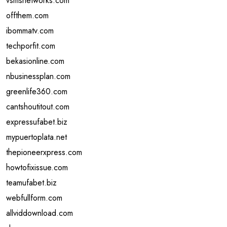
vsmsnetworks.com
offthem.com
ibommatv.com
techporfit.com
bekasionline.com
nbusinessplan.com
greenlife360.com
cantshoutitout.com
expressufabet.biz
mypuertoplata.net
thepioneerxpress.com
howtofixissue.com
teamufabet.biz
webfullform.com
allviddownload.com