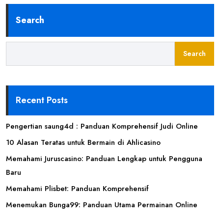
Search
Search
Recent Posts
Pengertian saung4d : Panduan Komprehensif Judi Online
10 Alasan Teratas untuk Bermain di Ahlicasino
Memahami Juruscasino: Panduan Lengkap untuk Pengguna
Baru
Memahami Plisbet: Panduan Komprehensif
Menemukan Bunga99: Panduan Utama Permainan Online