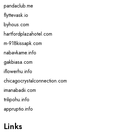
pandaclub.me
flyttevask.io
byhous.com
hartfordplazahotel.com
m-918kissapk.com
nabavkame.info
gakbiasa.com
iflowerhu.info
chicagocrystalconnection.com
imanabadii.com
trilipohu.info
appruptio.info
Links