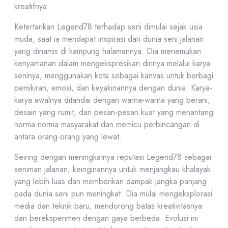
kreatifnya.
Ketertarikan Legend78 terhadap seni dimulai sejak usia
muda, saat ia mendapat inspirasi dari dunia seni jalanan
yang dinamis di kampung halamannya. Dia menemukan
kenyamanan dalam mengekspresikan dirinya melalui karya
seninya, menggunakan kota sebagai kanvas untuk berbagi
pemikiran, emosi, dan keyakinannya dengan dunia. Karya-
karya awalnya ditandai dengan warna-warna yang berani,
desain yang rumit, dan pesan-pesan kuat yang menantang
norma-norma masyarakat dan memicu perbincangan di
antara orang-orang yang lewat.
Seiring dengan meningkatnya reputasi Legend78 sebagai
seniman jalanan, keinginannya untuk menjangkau khalayak
yang lebih luas dan memberikan dampak jangka panjang
pada dunia seni pun meningkat. Dia mulai mengeksplorasi
media dan teknik baru, mendorong batas kreativitasnya
dan bereksperimen dengan gaya berbeda. Evolusi ini