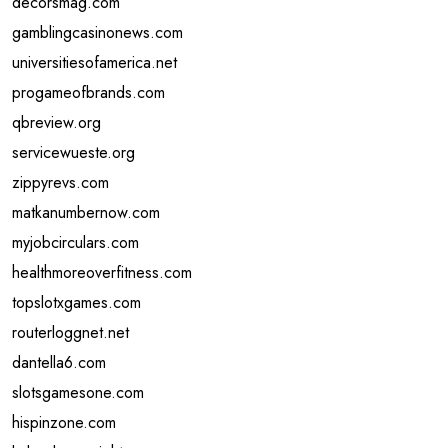
decorsmag.com
gamblingcasinonews.com
universitiesofamerica.net
progameofbrands.com
qbreview.org
servicewueste.org
zippyrevs.com
matkanumbernow.com
myjobcirculars.com
healthmoreoverfitness.com
topslotxgames.com
routerloggnet.net
dantella6.com
slotsgamesone.com
hispinzone.com