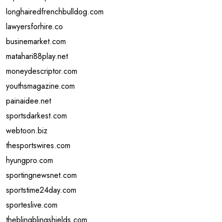
longhairedfrenchbulldog.com
lawyersforhire.co
businemarket.com
matahari88play.net
moneydescriptor.com
youthsmagazine.com
painaidee.net
sportsdarkest.com
webtoon.biz
thesportswires.com
hyungpro.com
sportingnewsnet.com
sportstime24day.com
sporteslive.com
theblingblingshields.com