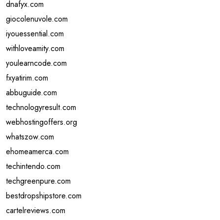
dnafyx.com
giocolenuvole.com
iyouessential.com
withloveamity.com
youlearncode.com
fxyatirim.com
abbuguide.com
technologyresult.com
webhostingoffers.org
whatszow.com
ehomeamerca.com
techintendo.com
techgreenpure.com
bestdropshipstore.com
cartelreviews.com