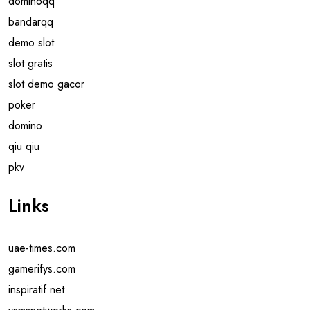
dominoqq
bandarqq
demo slot
slot gratis
slot demo gacor
poker
domino
qiu qiu
pkv
Links
uae-times.com
gamerifys.com
inspiratif.net