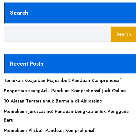
Search
Search
Recent Posts
Temukan Keajaiban Majestibet: Panduan Komprehensif
Pengertian saung4d : Panduan Komprehensif Judi Online
10 Alasan Teratas untuk Bermain di Ahlicasino
Memahami Juruscasino: Panduan Lengkap untuk Pengguna
Baru
Memahami Plisbet: Panduan Komprehensif