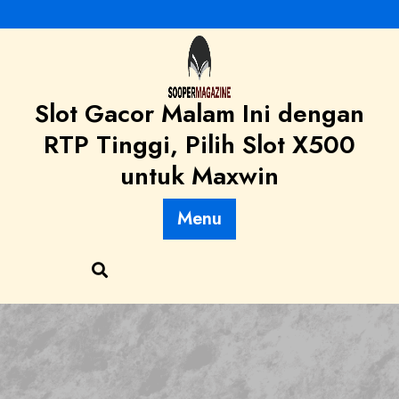
Skip
to
content
Slot Gacor Malam Ini dengan
RTP Tinggi, Pilih Slot X500
untuk Maxwin
Menu