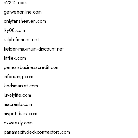
n2315.com
getwebonline.com
onlyfansheaven.com
lky08.com
ralph-fiennes.net
fielder-maximum-discount.net
fitfllex.com
genesisbusinesscredit.com
inforuang.com
kindsmarket.com
luvelylife.com
macramb.com
mypet-diary.com
oxweekly.com
panamacitydeckcontractors.com