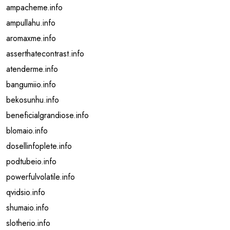
ampacheme.info
ampullahu.info
aromaxme.info
asserthatecontrast.info
atenderme.info
bangumiio.info
bekosunhu.info
beneficialgrandiose.info
blomaio.info
dosellinfoplete.info
podtubeio.info
powerfulvolatile.info
qvidsio.info
shumaio.info
slotherio.info