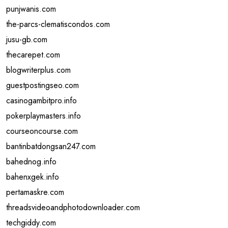
punjwanis.com
the-parcs-clematiscondos.com
jusu-gb.com
thecarepet.com
blogwriterplus.com
guestpostingseo.com
casinogambitpro.info
pokerplaymasters.info
courseoncourse.com
bantinbatdongsan247.com
bahednog.info
bahenxgek.info
pertamaskre.com
threadsvideoandphotodownloader.com
techgiddy.com