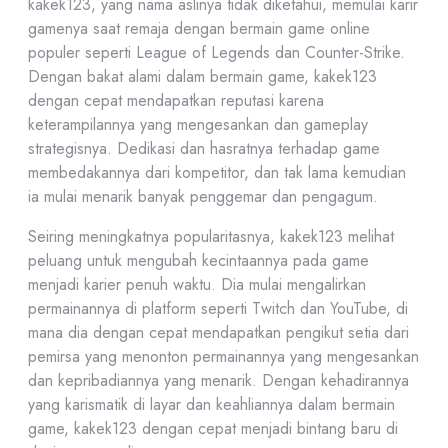
kakek123, yang nama aslinya tidak diketahui, memulai karir
gamenya saat remaja dengan bermain game online
populer seperti League of Legends dan Counter-Strike.
Dengan bakat alami dalam bermain game, kakek123
dengan cepat mendapatkan reputasi karena
keterampilannya yang mengesankan dan gameplay
strategisnya. Dedikasi dan hasratnya terhadap game
membedakannya dari kompetitor, dan tak lama kemudian
ia mulai menarik banyak penggemar dan pengagum.
Seiring meningkatnya popularitasnya, kakek123 melihat
peluang untuk mengubah kecintaannya pada game
menjadi karier penuh waktu. Dia mulai mengalirkan
permainannya di platform seperti Twitch dan YouTube, di
mana dia dengan cepat mendapatkan pengikut setia dari
pemirsa yang menonton permainannya yang mengesankan
dan kepribadiannya yang menarik. Dengan kehadirannya
yang karismatik di layar dan keahliannya dalam bermain
game, kakek123 dengan cepat menjadi bintang baru di