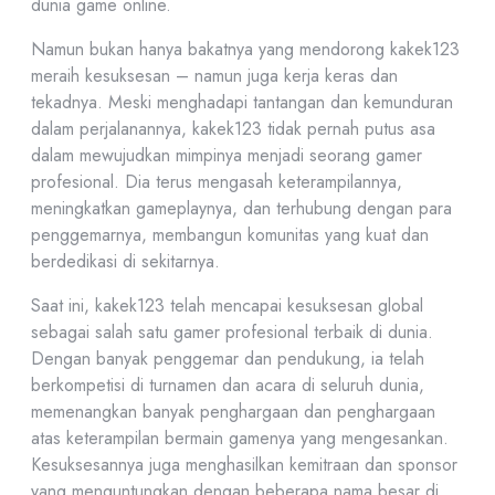
dunia game online.
Namun bukan hanya bakatnya yang mendorong kakek123
meraih kesuksesan – namun juga kerja keras dan
tekadnya. Meski menghadapi tantangan dan kemunduran
dalam perjalanannya, kakek123 tidak pernah putus asa
dalam mewujudkan mimpinya menjadi seorang gamer
profesional. Dia terus mengasah keterampilannya,
meningkatkan gameplaynya, dan terhubung dengan para
penggemarnya, membangun komunitas yang kuat dan
berdedikasi di sekitarnya.
Saat ini, kakek123 telah mencapai kesuksesan global
sebagai salah satu gamer profesional terbaik di dunia.
Dengan banyak penggemar dan pendukung, ia telah
berkompetisi di turnamen dan acara di seluruh dunia,
memenangkan banyak penghargaan dan penghargaan
atas keterampilan bermain gamenya yang mengesankan.
Kesuksesannya juga menghasilkan kemitraan dan sponsor
yang menguntungkan dengan beberapa nama besar di