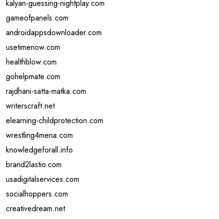
kalyan-guessing-nightplay.com
gameofpanels.com
androidappsdownloader.com
usetimenow.com
healthblow.com
gohelpmate.com
rajdhani-satta-matka.com
writerscraft.net
elearning-childprotection.com
wrestling4mena.com
knowledgeforall.info
brand2lastio.com
usadigitalservices.com
socialhoppers.com
creativedream.net