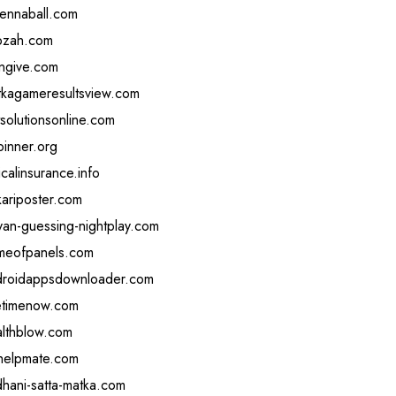
ennaball.com
bzah.com
ngive.com
tkagameresultsview.com
solutionsonline.com
pinner.org
ticalinsurance.info
ariposter.com
yan-guessing-nightplay.com
meofpanels.com
droidappsdownloader.com
etimenow.com
althblow.com
helpmate.com
dhani-satta-matka.com