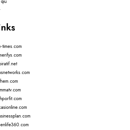
 qiu
v
inks
e-times.com
merifys.com
piratif.net
msnetworks.com
fthem.com
ommatv.com
hporfit.com
asionline.com
usinessplan.com
eenlife360.com