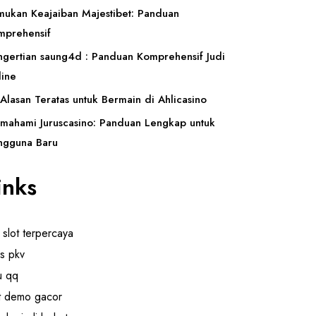
mukan Keajaiban Majestibet: Panduan
mprehensif
ngertian saung4d : Panduan Komprehensif Judi
line
Alasan Teratas untuk Bermain di Ahlicasino
mahami Juruscasino: Panduan Lengkap untuk
ngguna Baru
inks
k slot terpercaya
us pkv
u qq
t demo gacor