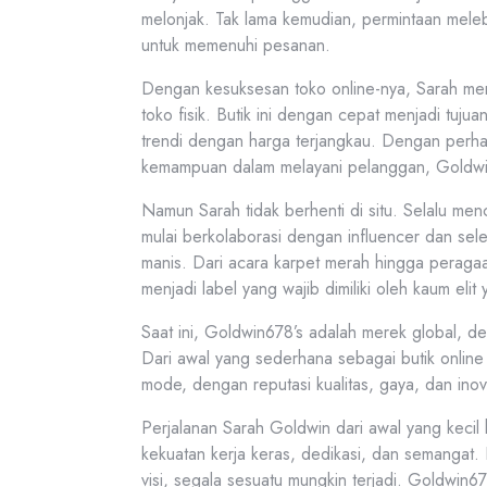
melonjak. Tak lama kemudian, permintaan mele
untuk memenuhi pesanan.
Dengan kesuksesan toko online-nya, Sarah m
toko fisik. Butik ini dengan cepat menjadi tuju
trendi dengan harga terjangkau. Dengan perha
kemampuan dalam melayani pelanggan, Goldwi
Namun Sarah tidak berhenti di situ. Selalu me
mulai berkolaborasi dengan influencer dan seleb
manis. Dari acara karpet merah hingga pera
menjadi label yang wajib dimiliki oleh kaum elit
Saat ini, Goldwin678’s adalah merek global, de
Dari awal yang sederhana sebagai butik online 
mode, dengan reputasi kualitas, gaya, dan inov
Perjalanan Sarah Goldwin dari awal yang kecil 
kekuatan kerja keras, dedikasi, dan semangat
visi, segala sesuatu mungkin terjadi. Goldwin6