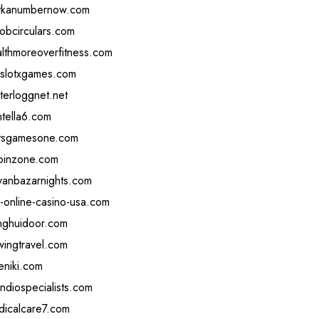
tkanumbernow.com
obcirculars.com
lthmoreoverfitness.com
pslotxgames.com
terloggnet.net
tella6.com
otsgamesone.com
spinzone.com
yanbazarnights.com
-online-casino-usa.com
nghuidoor.com
wingtravel.com
eniki.com
ndiospecialists.com
dicalcare7.com