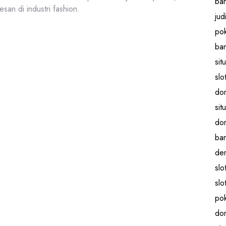
ban
san di industri fashion.
jud
pok
ba
sit
slo
do
sit
do
ba
dem
slo
slo
po
do