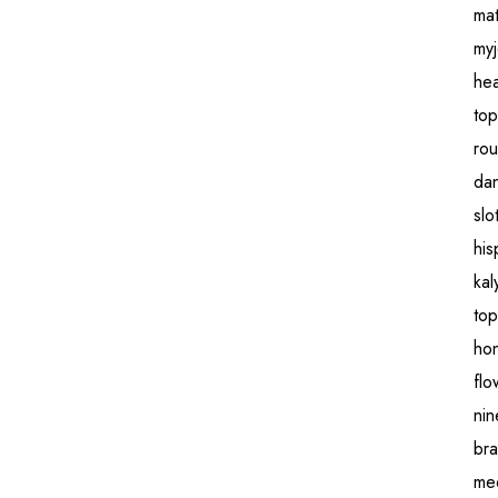
ma
myj
hea
to
rou
dan
sl
hi
kal
top
ho
flo
nin
bra
me