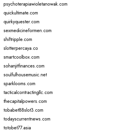
psychoterapiawioletanowak.com
quickultimate.com
quirkyquester.com
sexmedicineformen.com
shiftripple.com
slotterpercaya.co
smartcoolbox.com
sohanjitfinances.com
soulfulhousemusic.net
sparklooms.com
tacticalcontractingllc.com
thecapitalpowers.com
tobabet88slot3.com
todayscurrentnews.com
totobet77.asia