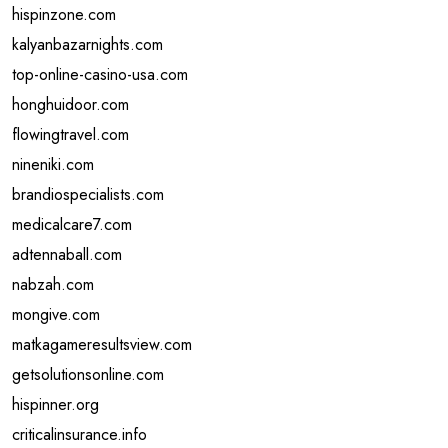
hispinzone.com
kalyanbazarnights.com
top-online-casino-usa.com
honghuidoor.com
flowingtravel.com
nineniki.com
brandiospecialists.com
medicalcare7.com
adtennaball.com
nabzah.com
mongive.com
matkagameresultsview.com
getsolutionsonline.com
hispinner.org
criticalinsurance.info