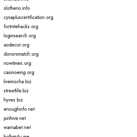
slotherio.info
cysapluscertification.org
fortnitehacks.org
loginsearch.org
aodecor.org
donorsmatch.org
nowtimes.org
casinoeing.org
livemocha.biz
streetlife.biz
hyves.biz
enoughinfo.net
pinhive.net
warnabet.net
bollym4u.me