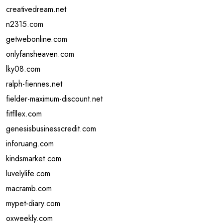
creativedream.net
n2315.com
getwebonline.com
onlyfansheaven.com
lky08.com
ralph-fiennes.net
fielder-maximum-discount.net
fitfllex.com
genesisbusinesscredit.com
inforuang.com
kindsmarket.com
luvelylife.com
macramb.com
mypet-diary.com
oxweekly.com