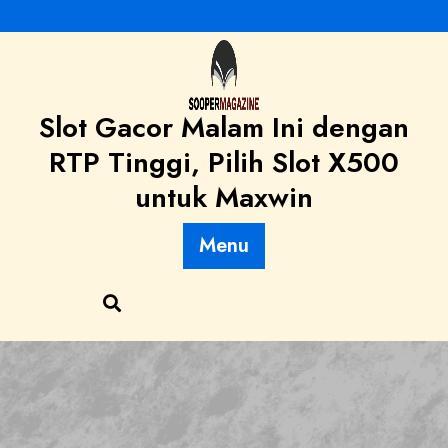
Skip
to
content
Slot Gacor Malam Ini dengan
RTP Tinggi, Pilih Slot X500
untuk Maxwin
Menu