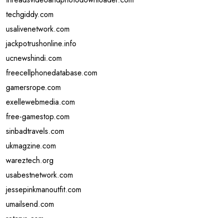
techgiddy.com
usalivenetwork.com
jackpotrushonline.info
ucnewshindi.com
freecellphonedatabase.com
gamersrope.com
exellewebmedia.com
free-gamestop.com
sinbadtravels.com
ukmagzine.com
wareztech.org
usabestnetwork.com
jessepinkmanoutfit.com
umailsend.com