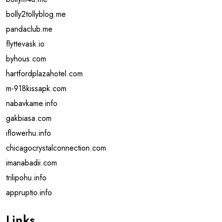
bolly2tollyblog.me
pandaclub.me
flyttevask.io
byhous.com
hartfordplazahotel.com
m-918kissapk.com
nabavkame.info
gakbiasa.com
iflowerhu.info
chicagocrystalconnection.com
imanabadii.com
trilipohu.info
appruptio.info
Links