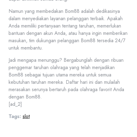
Namun yang membedakan Bom88 adalah dedikasinya
dalam menyediakan layanan pelanggan terbaik. Apakah
Anda memiliki pertanyaan tentang taruhan, memerlukan
bantuan dengan akun Anda, atau hanya ingin memberikan
masukan, tim dukungan pelanggan Bom88 tersedia 24/7
untuk membantu.
Jadi mengapa menunggu? Bergabunglah dengan ribuan
penggemar taruhan olahraga yang telah menjadikan
Bom88 sebagai tujuan utama mereka untuk semua
kebutuhan taruhan mereka. Daftar hari ini dan mulailah
merasakan serunya bertaruh pada olahraga favorit Anda
dengan Bom88.
[ad_2]
Tags:
slot