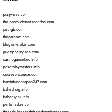
punjwanis.com
the-parcs-clematiscondos.com
jusu-gb.com
thecarepet.com
blogwriterplus.com
guestpostingseo.com
casinogambitpro.info
pokerplaymasters.info
courseoncourse.com
bantinbatdongsan247.com
bahednog.info
bahenxgek.info
pertamaskre.com
threadsvideoandphotodownloader.com