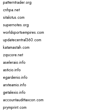
patterntrader.org
cnhpa.net
sitalotus.com
supernotes.org
worldsportsempires.com
updatecentral360.com
katamastah.com
zqscore.net
aseleraio.info
asticio.info
egardenio.info
arxteamio.info
getalexio.info
accountaudittaxcon.com
prymprint.com