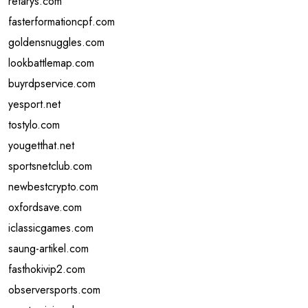
retarys.com
fasterformationcpf.com
goldensnuggles.com
lookbattlemap.com
buyrdpservice.com
yesport.net
tostylo.com
yougetthat.net
sportsnetclub.com
newbestcrypto.com
oxfordsave.com
iclassicgames.com
saung-artikel.com
fasthokivip2.com
observersports.com