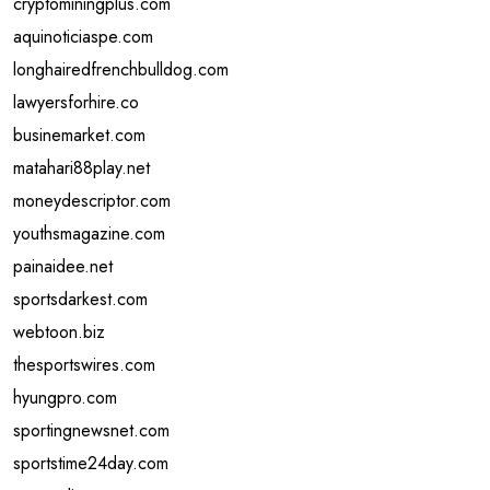
cryptominingplus.com
aquinoticiaspe.com
longhairedfrenchbulldog.com
lawyersforhire.co
businemarket.com
matahari88play.net
moneydescriptor.com
youthsmagazine.com
painaidee.net
sportsdarkest.com
webtoon.biz
thesportswires.com
hyungpro.com
sportingnewsnet.com
sportstime24day.com