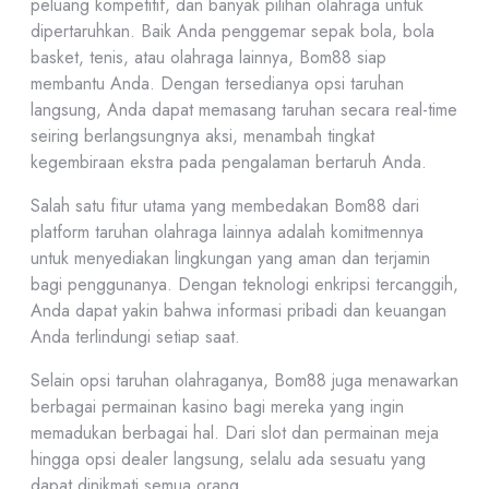
peluang kompetitif, dan banyak pilihan olahraga untuk
dipertaruhkan. Baik Anda penggemar sepak bola, bola
basket, tenis, atau olahraga lainnya, Bom88 siap
membantu Anda. Dengan tersedianya opsi taruhan
langsung, Anda dapat memasang taruhan secara real-time
seiring berlangsungnya aksi, menambah tingkat
kegembiraan ekstra pada pengalaman bertaruh Anda.
Salah satu fitur utama yang membedakan Bom88 dari
platform taruhan olahraga lainnya adalah komitmennya
untuk menyediakan lingkungan yang aman dan terjamin
bagi penggunanya. Dengan teknologi enkripsi tercanggih,
Anda dapat yakin bahwa informasi pribadi dan keuangan
Anda terlindungi setiap saat.
Selain opsi taruhan olahraganya, Bom88 juga menawarkan
berbagai permainan kasino bagi mereka yang ingin
memadukan berbagai hal. Dari slot dan permainan meja
hingga opsi dealer langsung, selalu ada sesuatu yang
dapat dinikmati semua orang.