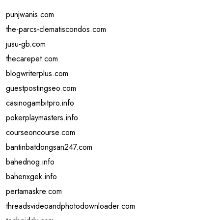
punjwanis.com
the-parcs-clematiscondos.com
jusu-gb.com
thecarepet.com
blogwriterplus.com
guestpostingseo.com
casinogambitpro.info
pokerplaymasters.info
courseoncourse.com
bantinbatdongsan247.com
bahednog.info
bahenxgek.info
pertamaskre.com
threadsvideoandphotodownloader.com