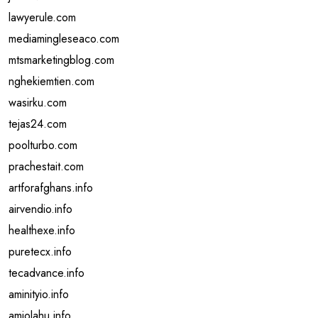
lawyerule.com
mediamingleseaco.com
mtsmarketingblog.com
nghekiemtien.com
wasirku.com
tejas24.com
poolturbo.com
prachestait.com
artforafghans.info
airvendio.info
healthexe.info
puretecx.info
tecadvance.info
aminityio.info
amiolahu.info