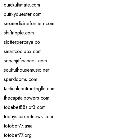
quickultimate.com
quirkyquester.com
sexmedicineformen.com
shiftripple.com
slotterpercaya.co
smartcoolbox.com
sohanjitfinances.com
soulfulhousemusic.net
sparklooms.com
tacticalcontractingllc.com
thecapitalpowers.com
tobabet88slot3.com
todayscurrentnews.com
totobet77.asia
totobet77.org