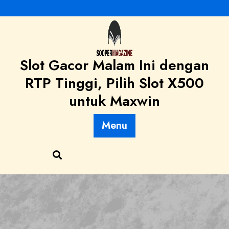
Skip
to
content
Slot Gacor Malam Ini dengan
RTP Tinggi, Pilih Slot X500
untuk Maxwin
Menu