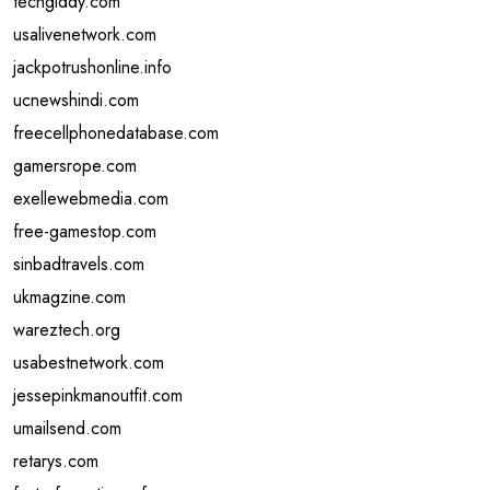
techgiddy.com
usalivenetwork.com
jackpotrushonline.info
ucnewshindi.com
freecellphonedatabase.com
gamersrope.com
exellewebmedia.com
free-gamestop.com
sinbadtravels.com
ukmagzine.com
wareztech.org
usabestnetwork.com
jessepinkmanoutfit.com
umailsend.com
retarys.com