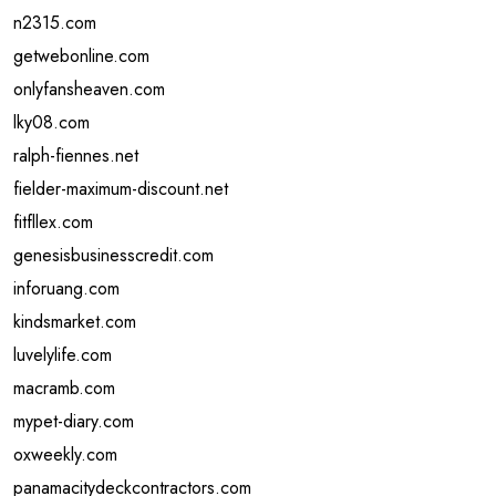
n2315.com
getwebonline.com
onlyfansheaven.com
lky08.com
ralph-fiennes.net
fielder-maximum-discount.net
fitfllex.com
genesisbusinesscredit.com
inforuang.com
kindsmarket.com
luvelylife.com
macramb.com
mypet-diary.com
oxweekly.com
panamacitydeckcontractors.com