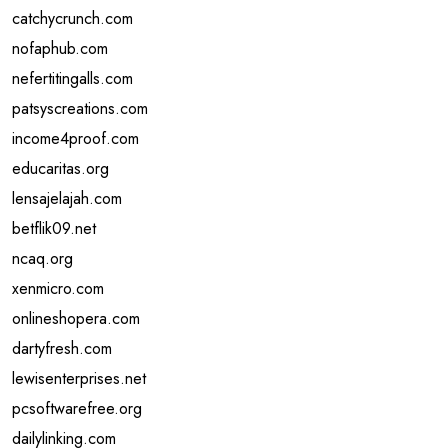
catchycrunch.com
nofaphub.com
nefertitingalls.com
patsyscreations.com
income4proof.com
educaritas.org
lensajelajah.com
betflik09.net
ncaq.org
xenmicro.com
onlineshopera.com
dartyfresh.com
lewisenterprises.net
pcsoftwarefree.org
dailylinking.com