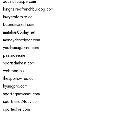
aquinoticiaspe.com
longhairedfrenchbulldog.com
lawyersforhire.co
businemarket.com
matahari88play.net
moneydescriptor.com
youthsmagazine.com
painaidee.net
sportsdarkest.com
webtoon.biz
thesportswires.com
hyungpro.com
sportingnewsnet.com
sportstime24day.com
sporteslive.com