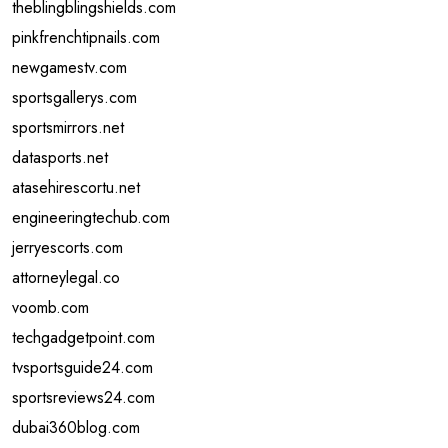
theblingblingshields.com
pinkfrenchtipnails.com
newgamestv.com
sportsgallerys.com
sportsmirrors.net
datasports.net
atasehirescortu.net
engineeringtechub.com
jerryescorts.com
attorneylegal.co
voomb.com
techgadgetpoint.com
tvsportsguide24.com
sportsreviews24.com
dubai360blog.com