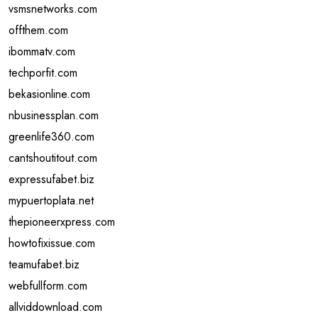
vsmsnetworks.com
offthem.com
ibommatv.com
techporfit.com
bekasionline.com
nbusinessplan.com
greenlife360.com
cantshoutitout.com
expressufabet.biz
mypuertoplata.net
thepioneerxpress.com
howtofixissue.com
teamufabet.biz
webfullform.com
allviddownload.com