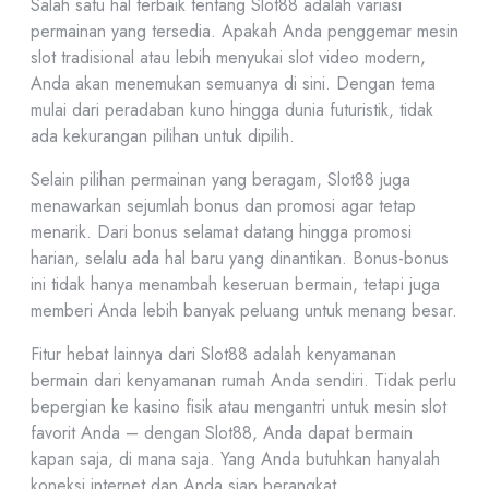
Salah satu hal terbaik tentang Slot88 adalah variasi
permainan yang tersedia. Apakah Anda penggemar mesin
slot tradisional atau lebih menyukai slot video modern,
Anda akan menemukan semuanya di sini. Dengan tema
mulai dari peradaban kuno hingga dunia futuristik, tidak
ada kekurangan pilihan untuk dipilih.
Selain pilihan permainan yang beragam, Slot88 juga
menawarkan sejumlah bonus dan promosi agar tetap
menarik. Dari bonus selamat datang hingga promosi
harian, selalu ada hal baru yang dinantikan. Bonus-bonus
ini tidak hanya menambah keseruan bermain, tetapi juga
memberi Anda lebih banyak peluang untuk menang besar.
Fitur hebat lainnya dari Slot88 adalah kenyamanan
bermain dari kenyamanan rumah Anda sendiri. Tidak perlu
bepergian ke kasino fisik atau mengantri untuk mesin slot
favorit Anda – dengan Slot88, Anda dapat bermain
kapan saja, di mana saja. Yang Anda butuhkan hanyalah
koneksi internet dan Anda siap berangkat.