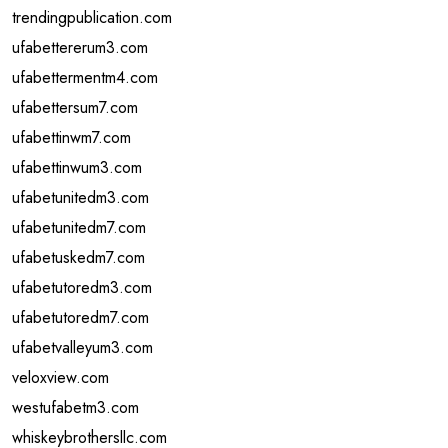
trendingpublication.com
ufabettererum3.com
ufabettermentm4.com
ufabettersum7.com
ufabettinwm7.com
ufabettinwum3.com
ufabetunitedm3.com
ufabetunitedm7.com
ufabetuskedm7.com
ufabetutoredm3.com
ufabetutoredm7.com
ufabetvalleyum3.com
veloxview.com
westufabetm3.com
whiskeybrothersllc.com