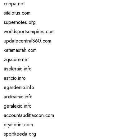
cnhpa.net
sitalotus.com
supernotes.org
worldsportsempires.com
updatecentral360.com
katamastah.com
zqscore.net
aseleraio.info
asticio.info
egardenio.info
arxteamio.info
getalexio.info
accountaudittaxcon.com
prymprint.com
sportkeeda.org