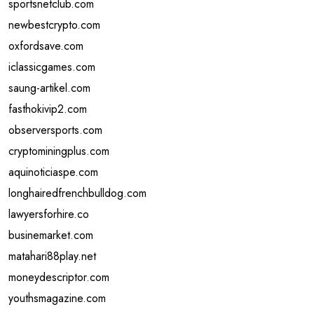
sportsnetclub.com
newbestcrypto.com
oxfordsave.com
iclassicgames.com
saung-artikel.com
fasthokivip2.com
observersports.com
cryptominingplus.com
aquinoticiaspe.com
longhairedfrenchbulldog.com
lawyersforhire.co
businemarket.com
matahari88play.net
moneydescriptor.com
youthsmagazine.com