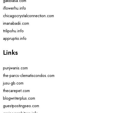
gakbiasa.com
iflowerhu.info
chicagocrystalconnection.com
imanabadii.com
trilipohu.info
appruptio.info
Links
punjwanis.com
the-parcs-clematiscondos.com
jusu-gb.com
thecarepet.com
blogwriterplus.com
guestpostingseo.com