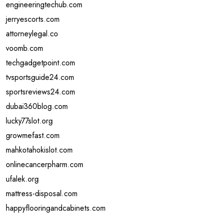
engineeringtechub.com
jerryescorts.com
attorneylegal.co
voomb.com
techgadgetpoint.com
tvsportsguide24.com
sportsreviews24.com
dubai360blog.com
lucky77slot.org
growmefast.com
mahkotahokislot.com
onlinecancerpharm.com
ufalek.org
mattress-disposal.com
happyflooringandcabinets.com