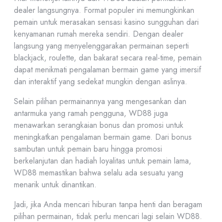
dealer langsungnya. Format populer ini memungkinkan
pemain untuk merasakan sensasi kasino sungguhan dari
kenyamanan rumah mereka sendiri. Dengan dealer
langsung yang menyelenggarakan permainan seperti
blackjack, roulette, dan bakarat secara real-time, pemain
dapat menikmati pengalaman bermain game yang imersif
dan interaktif yang sedekat mungkin dengan aslinya.
Selain pilihan permainannya yang mengesankan dan
antarmuka yang ramah pengguna, WD88 juga
menawarkan serangkaian bonus dan promosi untuk
meningkatkan pengalaman bermain game. Dari bonus
sambutan untuk pemain baru hingga promosi
berkelanjutan dan hadiah loyalitas untuk pemain lama,
WD88 memastikan bahwa selalu ada sesuatu yang
menarik untuk dinantikan.
Jadi, jika Anda mencari hiburan tanpa henti dan beragam
pilihan permainan, tidak perlu mencari lagi selain WD88.