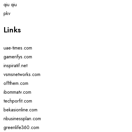
qiu qiu
pkv
Links
uae-times.com
gamerifys.com
inspiratif.net
vsmsnetworks.com
offthem.com
ibommatv.com
techporfit.com
bekasionline.com
nbusinessplan.com
greenlife360.com