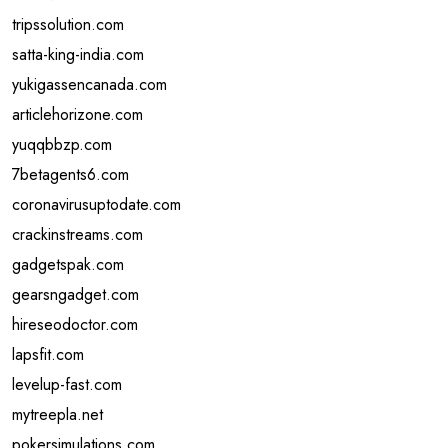
tripssolution.com
satta-king-india.com
yukigassencanada.com
articlehorizone.com
yuqqbbzp.com
7betagents6.com
coronavirusuptodate.com
crackinstreams.com
gadgetspak.com
gearsngadget.com
hireseodoctor.com
lapsfit.com
levelup-fast.com
mytreepla.net
pokersimulations.com