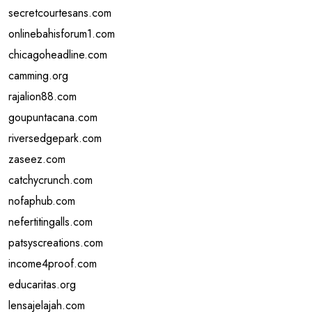
secretcourtesans.com
onlinebahisforum1.com
chicagoheadline.com
camming.org
rajalion88.com
goupuntacana.com
riversedgepark.com
zaseez.com
catchycrunch.com
nofaphub.com
nefertitingalls.com
patsyscreations.com
income4proof.com
educaritas.org
lensajelajah.com