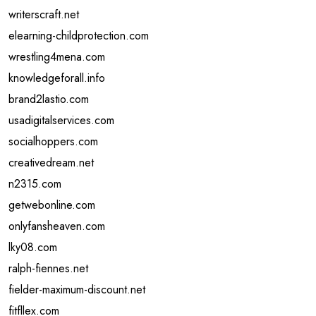
writerscraft.net
elearning-childprotection.com
wrestling4mena.com
knowledgeforall.info
brand2lastio.com
usadigitalservices.com
socialhoppers.com
creativedream.net
n2315.com
getwebonline.com
onlyfansheaven.com
lky08.com
ralph-fiennes.net
fielder-maximum-discount.net
fitfllex.com