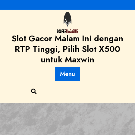
Skip
to
content
Slot Gacor Malam Ini dengan
RTP Tinggi, Pilih Slot X500
untuk Maxwin
Menu