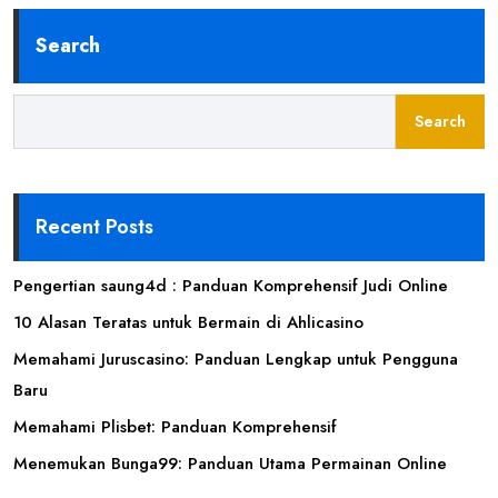
Search
Search
Recent Posts
Pengertian saung4d : Panduan Komprehensif Judi Online
10 Alasan Teratas untuk Bermain di Ahlicasino
Memahami Juruscasino: Panduan Lengkap untuk Pengguna
Baru
Memahami Plisbet: Panduan Komprehensif
Menemukan Bunga99: Panduan Utama Permainan Online