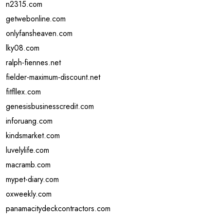
n2315.com
getwebonline.com
onlyfansheaven.com
lky08.com
ralph-fiennes.net
fielder-maximum-discount.net
fitfllex.com
genesisbusinesscredit.com
inforuang.com
kindsmarket.com
luvelylife.com
macramb.com
mypet-diary.com
oxweekly.com
panamacitydeckcontractors.com