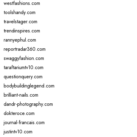
westfashions.com
toolshandy.com
travelstager.com
trendinspires.com
rannyephul.com
reportradar360.com
swaggyfashion.com
taraftariumtv10.com
questionquery.com
bodybuildinglegend.com
brilliant-nails.com
dandr-photography.com
dokteroce.com
journal-francais.com
justintv10.com