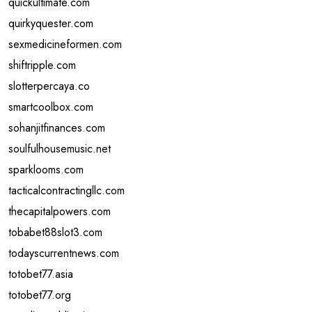
quickultimate.com
quirkyquester.com
sexmedicineformen.com
shiftripple.com
slotterpercaya.co
smartcoolbox.com
sohanjitfinances.com
soulfulhousemusic.net
sparklooms.com
tacticalcontractingllc.com
thecapitalpowers.com
tobabet88slot3.com
todayscurrentnews.com
totobet77.asia
totobet77.org