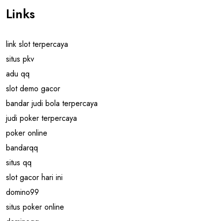
Links
link slot terpercaya
situs pkv
adu qq
slot demo gacor
bandar judi bola terpercaya
judi poker terpercaya
poker online
bandarqq
situs qq
slot gacor hari ini
domino99
situs poker online