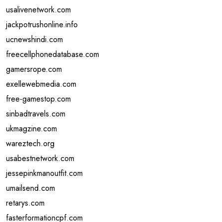
usalivenetwork.com
jackpotrushonline.info
ucnewshindi.com
freecellphonedatabase.com
gamersrope.com
exellewebmedia.com
free-gamestop.com
sinbadtravels.com
ukmagzine.com
wareztech.org
usabestnetwork.com
jessepinkmanoutfit.com
umailsend.com
retarys.com
fasterformationcpf.com