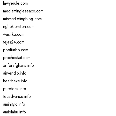
lawyerule.com
mediamingleseaco.com
mtsmarketingblog.com
nghekiemtien.com
wasirku.com
tejas24.com
poolturbo.com
prachestait.com
artforafghans.info
airvendio.info
healthexe.info
puretecx.info
tecadvance.info
aminityio.info
amiolahu.info