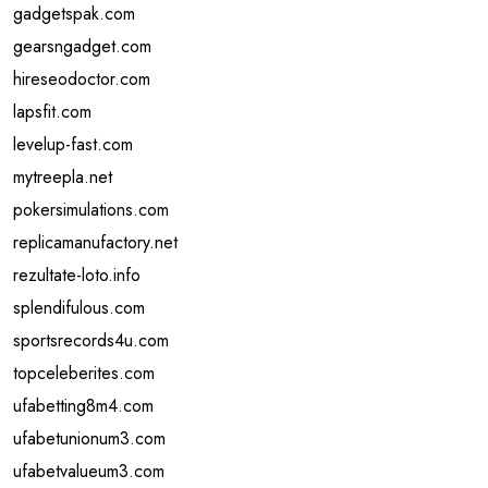
gadgetspak.com
gearsngadget.com
hireseodoctor.com
lapsfit.com
levelup-fast.com
mytreepla.net
pokersimulations.com
replicamanufactory.net
rezultate-loto.info
splendifulous.com
sportsrecords4u.com
topceleberites.com
ufabetting8m4.com
ufabetunionum3.com
ufabetvalueum3.com