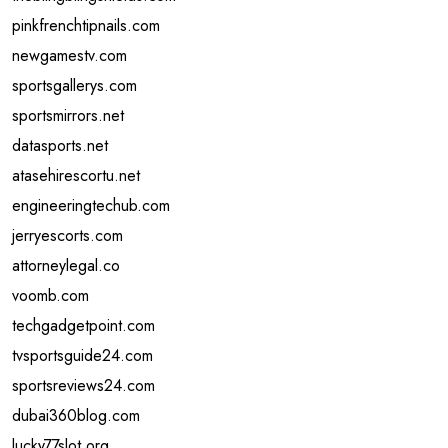
pinkfrenchtipnails.com
newgamestv.com
sportsgallerys.com
sportsmirrors.net
datasports.net
atasehirescortu.net
engineeringtechub.com
jerryescorts.com
attorneylegal.co
voomb.com
techgadgetpoint.com
tvsportsguide24.com
sportsreviews24.com
dubai360blog.com
lucky77slot.org