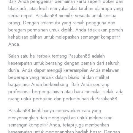
Baik Anda penggemar permainan kartu seperti poker dan
blackjack, atau lebih menyukai aksi taruhan olahraga yang
serba cepat, Pasukan88 memiliki sesuatu untuk semua
orang. Dengan antarmuka yang ramah pengguna dan
beragam permainan untuk dipilih, Anda tidak akan pernah
kehabisan pilihan untuk melepaskan semangat kompetitif
Anda.
Salah satu hal terbaik tentang Pasukan88 adalah
kesempatan untuk bersaing dengan pemain dari seluruh
dunia. Anda dapat menguji keterampilan Anda melawan
beberapa yang terbaik dalam bisnis ini dan melihat
bagaimana Anda berkembang. Baik Anda seorang
profesional berpengalaman atau baru memulai, selalu ada
ruang untuk perbaikan dan pertumbuhan di Pasukan88.
Pasukan88 tidak hanya menawarkan cara yang
menyenangkan dan mengasyikkan untuk melepaskan
semangat kompetitif Anda, tetapi juga memberikan
kesempatan untuk memenangkan hadiah besar. Dengan