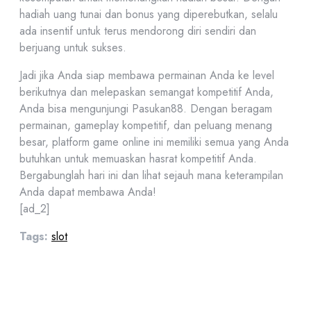
hadiah uang tunai dan bonus yang diperebutkan, selalu
ada insentif untuk terus mendorong diri sendiri dan
berjuang untuk sukses.
Jadi jika Anda siap membawa permainan Anda ke level
berikutnya dan melepaskan semangat kompetitif Anda,
Anda bisa mengunjungi Pasukan88. Dengan beragam
permainan, gameplay kompetitif, dan peluang menang
besar, platform game online ini memiliki semua yang Anda
butuhkan untuk memuaskan hasrat kompetitif Anda.
Bergabunglah hari ini dan lihat sejauh mana keterampilan
Anda dapat membawa Anda!
[ad_2]
Tags:
slot