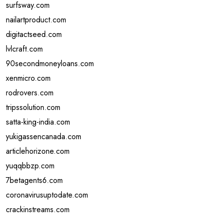
surfsway.com
nailartproduct.com
digitactseed.com
lvlcraft.com
90secondmoneyloans.com
xenmicro.com
rodrovers.com
tripssolution.com
satta-king-india.com
yukigassencanada.com
articlehorizone.com
yuqqbbzp.com
7betagents6.com
coronavirusuptodate.com
crackinstreams.com