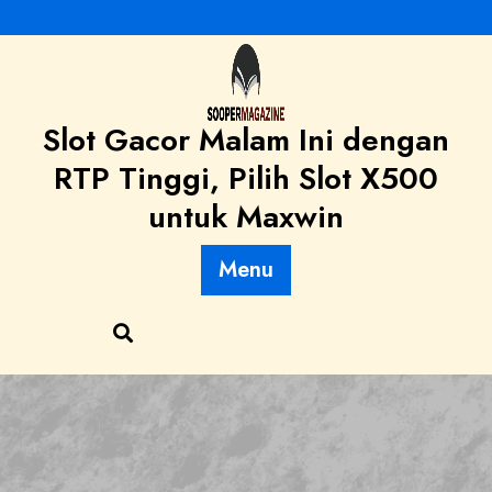
Skip
to
content
Slot Gacor Malam Ini dengan
RTP Tinggi, Pilih Slot X500
untuk Maxwin
Menu