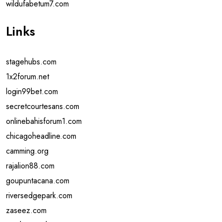
wildufabetum7.com
Links
stagehubs.com
1x2forum.net
login99bet.com
secretcourtesans.com
onlinebahisforum1.com
chicagoheadline.com
camming.org
rajalion88.com
goupuntacana.com
riversedgepark.com
zaseez.com