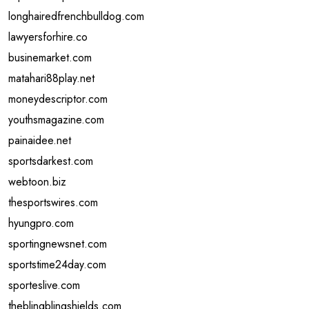
longhairedfrenchbulldog.com
lawyersforhire.co
businemarket.com
matahari88play.net
moneydescriptor.com
youthsmagazine.com
painaidee.net
sportsdarkest.com
webtoon.biz
thesportswires.com
hyungpro.com
sportingnewsnet.com
sportstime24day.com
sporteslive.com
theblingblingshields.com