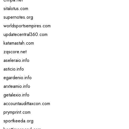
sitalotus.com
supernotes.org
worldsportsempires.com
updatecentral360.com
katamastah.com
zqscore.net
aseleraio.info
asticio.info
egardenio.info
arxteamio.info
getalexio.info
accountaudittaxcon.com
prymprint.com
sportkeeda.org