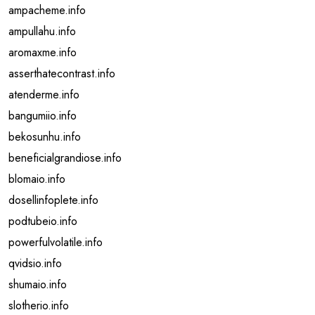
ampacheme.info
ampullahu.info
aromaxme.info
asserthatecontrast.info
atenderme.info
bangumiio.info
bekosunhu.info
beneficialgrandiose.info
blomaio.info
dosellinfoplete.info
podtubeio.info
powerfulvolatile.info
qvidsio.info
shumaio.info
slotherio.info