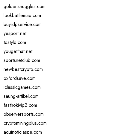
goldensnuggles.com
lookbattlemap.com
buyrdpservice.com
yesport.net
tostylo.com
yougetthat.net
sportsnetclub.com
newbestcrypto.com
oxfordsave.com
iclassicgames.com
saung-artikel.com
fasthokivip2.com
observersports.com
cryptominingplus.com
aquinoticiaspe.com