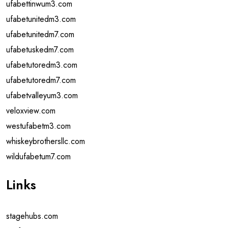
ufabettinwum3.com
ufabetunitedm3.com
ufabetunitedm7.com
ufabetuskedm7.com
ufabetutoredm3.com
ufabetutoredm7.com
ufabetvalleyum3.com
veloxview.com
westufabetm3.com
whiskeybrothersllc.com
wildufabetum7.com
Links
stagehubs.com