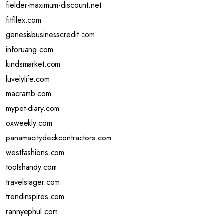
fielder-maximum-discount.net
fitfllex.com
genesisbusinesscredit.com
inforuang.com
kindsmarket.com
luvelylife.com
macramb.com
mypet-diary.com
oxweekly.com
panamacitydeckcontractors.com
westfashions.com
toolshandy.com
travelstager.com
trendinspires.com
rannyephul.com