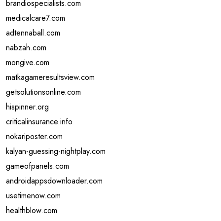
brandiospecialists.com
medicalcare7.com
adtennaball.com
nabzah.com
mongive.com
matkagameresultsview.com
getsolutionsonline.com
hispinner.org
criticalinsurance.info
nokariposter.com
kalyan-guessing-nightplay.com
gameofpanels.com
androidappsdownloader.com
usetimenow.com
healthblow.com