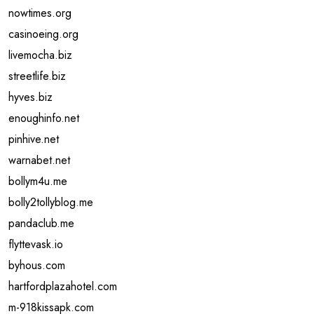
nowtimes.org
casinoeing.org
livemocha.biz
streetlife.biz
hyves.biz
enoughinfo.net
pinhive.net
warnabet.net
bollym4u.me
bolly2tollyblog.me
pandaclub.me
flyttevask.io
byhous.com
hartfordplazahotel.com
m-918kissapk.com