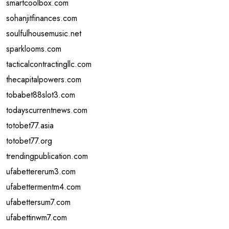
smartcoolbox.com
sohanjitfinances.com
soulfulhousemusic.net
sparklooms.com
tacticalcontractingllc.com
thecapitalpowers.com
tobabet88slot3.com
todayscurrentnews.com
totobet77.asia
totobet77.org
trendingpublication.com
ufabettererum3.com
ufabettermentm4.com
ufabettersum7.com
ufabettinwm7.com