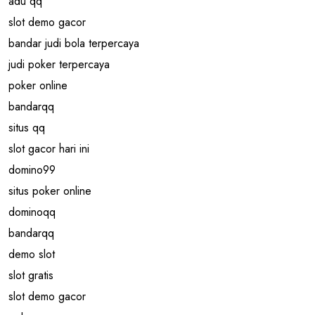
adu qq
slot demo gacor
bandar judi bola terpercaya
judi poker terpercaya
poker online
bandarqq
situs qq
slot gacor hari ini
domino99
situs poker online
dominoqq
bandarqq
demo slot
slot gratis
slot demo gacor