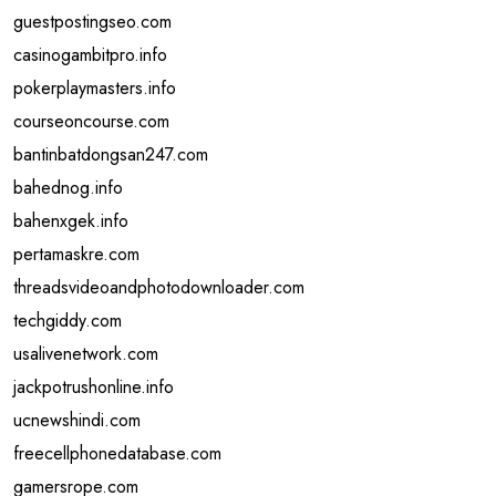
guestpostingseo.com
casinogambitpro.info
pokerplaymasters.info
courseoncourse.com
bantinbatdongsan247.com
bahednog.info
bahenxgek.info
pertamaskre.com
threadsvideoandphotodownloader.com
techgiddy.com
usalivenetwork.com
jackpotrushonline.info
ucnewshindi.com
freecellphonedatabase.com
gamersrope.com