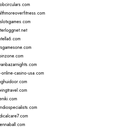
obcirculars.com
lthmoreoverfitness.com
pslotxgames.com
terloggnet.net
tella6.com
otsgamesone.com
spinzone.com
yanbazarnights.com
-online-casino-usa.com
nghuidoor.com
wingtravel.com
eniki.com
ndiospecialists.com
dicalcare7.com
ennaball.com