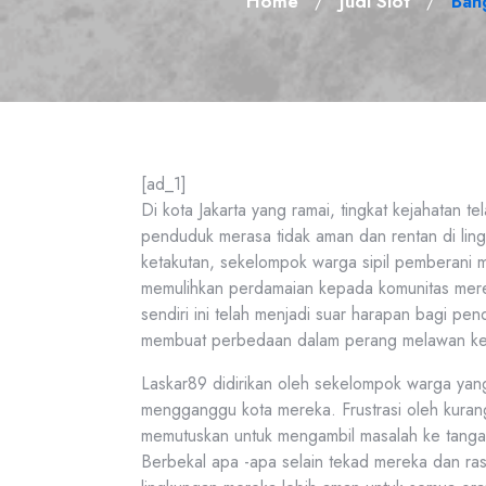
Home
Judi Slot
Ban
/
/
[ad_1]
Di kota Jakarta yang ramai, tingkat kejahatan 
penduduk merasa tidak aman dan rentan di lin
ketakutan, sekelompok warga sipil pemberani 
memulihkan perdamaian kepada komunitas mere
sendiri ini telah menjadi suar harapan bagi p
membuat perbedaan dalam perang melawan ke
Laskar89 didirikan oleh sekelompok warga yan
mengganggu kota mereka. Frustrasi oleh kura
memutuskan untuk mengambil masalah ke tangan 
Berbekal apa -apa selain tekad mereka dan ra