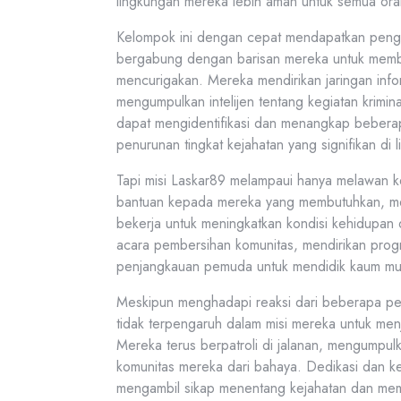
lingkungan mereka lebih aman untuk semua ora
Kelompok ini dengan cepat mendapatkan pengi
bergabung dengan barisan mereka untuk memban
mencurigakan. Mereka mendirikan jaringan infor
mengumpulkan intelijen tentang kegiatan krimin
dapat mengidentifikasi dan menangkap bebera
penurunan tingkat kejahatan yang signifikan di
Tapi misi Laskar89 melampaui hanya melawan 
bantuan kepada mereka yang membutuhkan, m
bekerja untuk meningkatkan kondisi kehidupan
acara pembersihan komunitas, mendirikan pro
penjangkauan pemuda untuk mendidik kaum mud
Meskipun menghadapi reaksi dari beberapa pen
tidak terpengaruh dalam misi mereka untuk men
Mereka terus berpatroli di jalanan, mengumpulka
komunitas mereka dari bahaya. Dedikasi dan ke
mengambil sikap menentang kejahatan dan mem