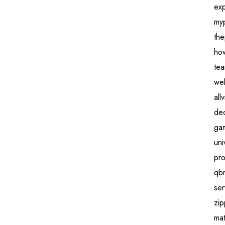
exp
myp
th
how
tea
we
all
de
ga
uni
pr
qb
ser
zi
ma