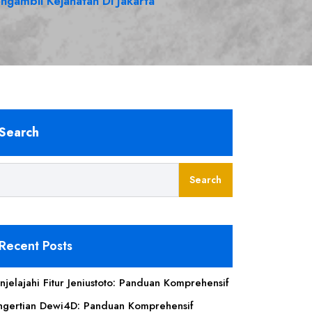
gambil Kejahatan Di Jakarta
Search
Search
Recent Posts
jelajahi Fitur Jeniustoto: Panduan Komprehensif
ngertian Dewi4D: Panduan Komprehensif