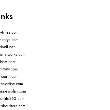
v
inks
e-times.com
merifys.com
piratif.net
msnetworks.com
fthem.com
ommatv.com
hporfit.com
asionline.com
usinessplan.com
eenlife360.com
tshoutitout.com