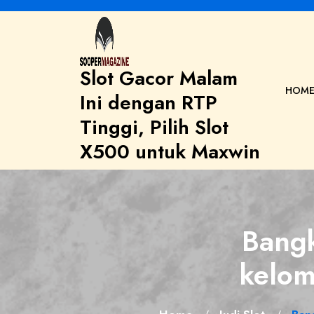
Skip
to
content
Slot Gacor Malam
HOM
Ini dengan RTP
Tinggi, Pilih Slot
X500 untuk Maxwin
Bangk
kelom