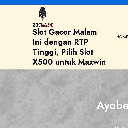
Skip
to
content
Slot Gacor Malam
HOM
Ini dengan RTP
Tinggi, Pilih Slot
X500 untuk Maxwin
Ayobe