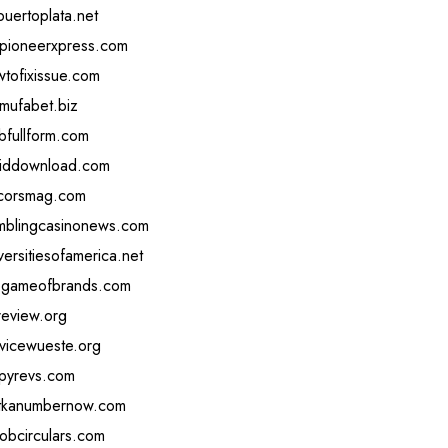
uertoplata.net
epioneerxpress.com
tofixissue.com
mufabet.biz
bfullform.com
viddownload.com
corsmag.com
mblingcasinonews.com
versitiesofamerica.net
ogameofbrands.com
review.org
vicewueste.org
ppyrevs.com
tkanumbernow.com
obcirculars.com