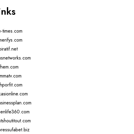
inks
e-times.com
merifys.com
piratif.net
msnetworks.com
fthem.com
ommatv.com
hporfit.com
asionline.com
usinessplan.com
eenlife360.com
tshoutitout.com
ressufabet.biz