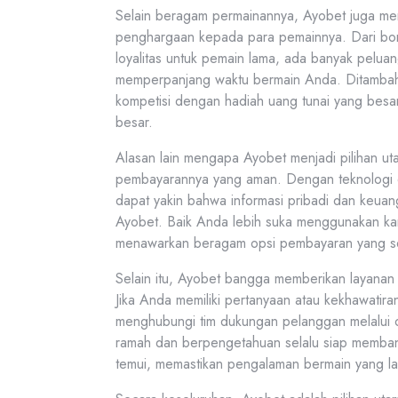
Selain beragam permainannya, Ayobet juga m
penghargaan kepada para pemainnya. Dari bon
loyalitas untuk pemain lama, ada banyak pel
memperpanjang waktu bermain Anda. Ditambah 
kompetisi dengan hadiah uang tunai yang bes
besar.
Alasan lain mengapa Ayobet menjadi pilihan ut
pembayarannya yang aman. Dengan teknologi e
dapat yakin bahwa informasi pribadi dan keua
Ayobet. Baik Anda lebih suka menggunakan kart
menawarkan beragam opsi pembayaran yang s
Selain itu, Ayobet bangga memberikan layanan
Jika Anda memiliki pertanyaan atau kekhawatir
menghubungi tim dukungan pelanggan melalui o
ramah dan berpengetahuan selalu siap memba
temui, memastikan pengalaman bermain yang l