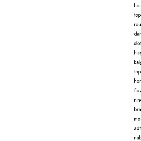
hea
to
rou
dan
sl
hi
kal
top
ho
flo
nin
bra
me
adt
na