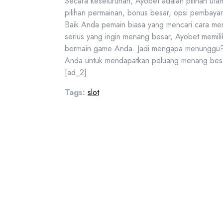
Secara keseluruhan, Ayobet adalah pilihan ut
pilihan permainan, bonus besar, opsi pembaya
Baik Anda pemain biasa yang mencari cara me
serius yang ingin menang besar, Ayobet memil
bermain game Anda. Jadi mengapa menunggu? Da
Anda untuk mendapatkan peluang menang bes
[ad_2]
Tags:
slot