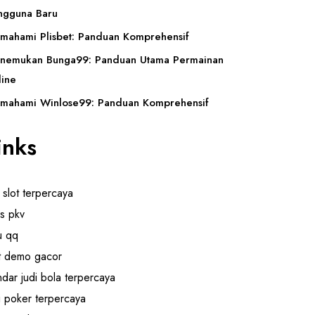
ngguna Baru
mahami Plisbet: Panduan Komprehensif
nemukan Bunga99: Panduan Utama Permainan
line
mahami Winlose99: Panduan Komprehensif
inks
k slot terpercaya
us pkv
u qq
t demo gacor
dar judi bola terpercaya
i poker terpercaya