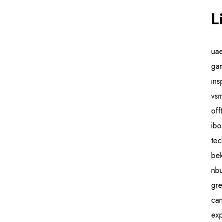
L
ua
ga
ins
vs
of
ib
tec
bek
nb
gr
can
exp