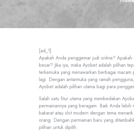
Hom
[ad_1]
Apakah Anda penggemar judi online? Apakah 
besar? Jika iya, maka Ayobet adalah pilihan te
terkemuka yang menawarkan berbagai macam per
lagi. Dengan antarmuka yang ramah pengguna,
Ayobet adalah pilihan utama bagi para penggem
Salah satu fitur utama yang membedakan Ayobet 
permainannya yang beragam. Baik Anda lebih me
bakarat atau slot modern dengan tema menarik
orang. Dengan permainan baru yang ditambahk
pilihan untuk dipilih.