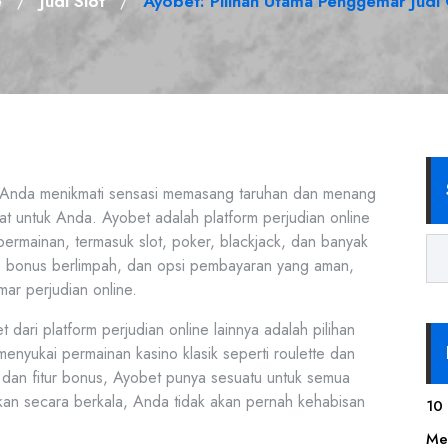
e
Judi Slot
Ayobet: Pilihan Utama Penggemar Judi 
/
/
Anda menikmati sensasi memasang taruhan dan menang
pat untuk Anda. Ayobet adalah platform perjudian online
mainan, termasuk slot, poker, blackjack, dan banyak
 bonus berlimpah, dan opsi pembayaran yang aman,
ar perjudian online.
dari platform perjudian online lainnya adalah pilihan
nyukai permainan kasino klasik seperti roulette dan
 dan fitur bonus, Ayobet punya sesuatu untuk semua
an secara berkala, Anda tidak akan pernah kehabisan
10 
Me