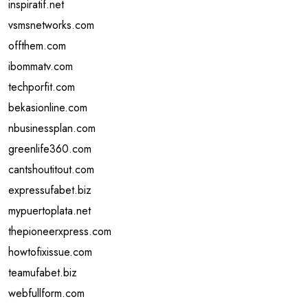
inspiratif.net
vsmsnetworks.com
offthem.com
ibommatv.com
techporfit.com
bekasionline.com
nbusinessplan.com
greenlife360.com
cantshoutitout.com
expressufabet.biz
mypuertoplata.net
thepioneerxpress.com
howtofixissue.com
teamufabet.biz
webfullform.com