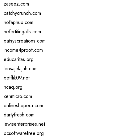
zaseez.com
catchycrunch.com
nofaphub.com
nefertitingalls.com
patsyscreations.com
income4proof.com
educaritas.org
lensajelajah.com
betflik09.net
ncaq.org
xenmicro.com
onlineshopera.com
dartyfresh.com
lewisenterprises.net
pcsoftwarefree.org