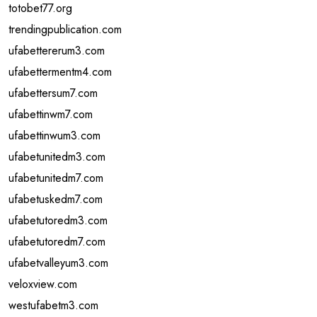
totobet77.org
trendingpublication.com
ufabettererum3.com
ufabettermentm4.com
ufabettersum7.com
ufabettinwm7.com
ufabettinwum3.com
ufabetunitedm3.com
ufabetunitedm7.com
ufabetuskedm7.com
ufabetutoredm3.com
ufabetutoredm7.com
ufabetvalleyum3.com
veloxview.com
westufabetm3.com