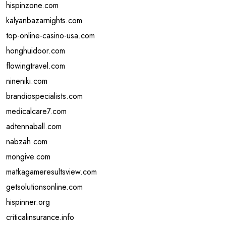
hispinzone.com
kalyanbazarnights.com
top-online-casino-usa.com
honghuidoor.com
flowingtravel.com
nineniki.com
brandiospecialists.com
medicalcare7.com
adtennaball.com
nabzah.com
mongive.com
matkagameresultsview.com
getsolutionsonline.com
hispinner.org
criticalinsurance.info