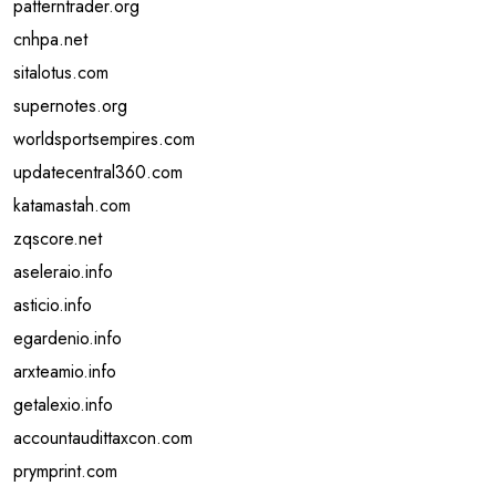
patterntrader.org
cnhpa.net
sitalotus.com
supernotes.org
worldsportsempires.com
updatecentral360.com
katamastah.com
zqscore.net
aseleraio.info
asticio.info
egardenio.info
arxteamio.info
getalexio.info
accountaudittaxcon.com
prymprint.com