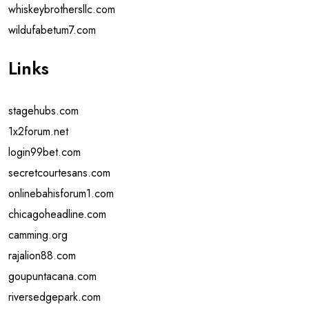
whiskeybrothersllc.com
wildufabetum7.com
Links
stagehubs.com
1x2forum.net
login99bet.com
secretcourtesans.com
onlinebahisforum1.com
chicagoheadline.com
camming.org
rajalion88.com
goupuntacana.com
riversedgepark.com