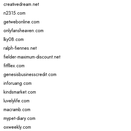
creativedream.net
n2315.com
getwebonline.com
onlyfansheaven.com
lky08.com
ralph-fiennes.net
fielder-maximum-discount.net
fitfllex.com
genesisbusinesscredit.com
inforuang.com
kindsmarket.com
luvelylife.com
macramb.com
mypet-diary.com
oxweekly.com