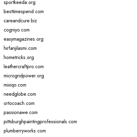
sportkeeda.org
besttimespend.com
careandcure.biz
cogniyo.com
easymagazines.org
hirfanjilasmi.com
hometricks.org
leathercraftpro.com
microgridpower.org
mixiqo.com
needglobe.com
ortocoach.com
passionawe.com
pittsburghpaintingprofessionals.com
plumberryworks.com