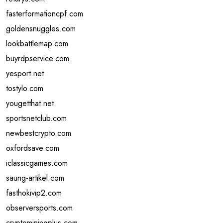
fasterformationcpf.com
goldensnuggles.com
lookbattlemap.com
buyrdpservice.com
yesport.net
tostylo.com
yougetthat.net
sportsnetclub.com
newbestcrypto.com
oxfordsave.com
iclassicgames.com
saung-artikel.com
fasthokivip2.com
observersports.com
cryptominingplus.com