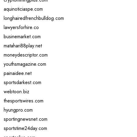
aquinoticiaspe.com
longhairedfrenchbulldog.com
lawyersforhire.co
businemarket.com
matahari88play.net
moneydescriptor.com
youthsmagazine.com
painaidee.net
sportsdarkest.com
webtoon.biz
thesportswires.com
hyungpro.com
sportingnewsnet.com
sportstime24day.com