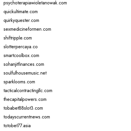
psychoterapiawioletanowak.com
quickultimate.com
quirkyquester.com
sexmedicineformen.com
shiftripple.com
slotterpercaya.co
smartcoolbox.com
sohanjitfinances.com
soulfulhousemusic.net
sparklooms.com
tacticalcontractingllc.com
thecapitalpowers.com
tobabet88slot3.com
todayscurrentnews.com
totobet77.asia