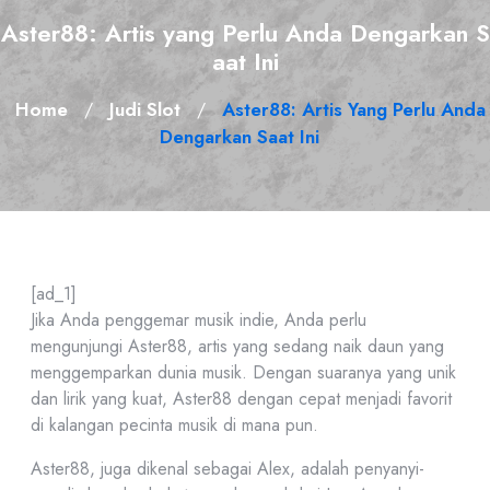
Aster88: Artis yang Perlu Anda Dengarkan S
aat Ini
Home
Judi Slot
Aster88: Artis Yang Perlu Anda
/
/
Dengarkan Saat Ini
[ad_1]
Jika Anda penggemar musik indie, Anda perlu
mengunjungi Aster88, artis yang sedang naik daun yang
menggemparkan dunia musik. Dengan suaranya yang unik
dan lirik yang kuat, Aster88 dengan cepat menjadi favorit
di kalangan pecinta musik di mana pun.
Aster88, juga dikenal sebagai Alex, adalah penyanyi-