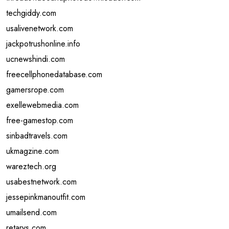
techgiddy.com
usalivenetwork.com
jackpotrushonline.info
ucnewshindi.com
freecellphonedatabase.com
gamersrope.com
exellewebmedia.com
free-gamestop.com
sinbadtravels.com
ukmagzine.com
wareztech.org
usabestnetwork.com
jessepinkmanoutfit.com
umailsend.com
retarys.com