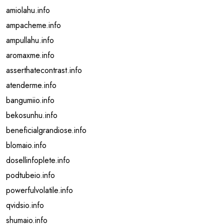
amiolahu.info
ampacheme.info
ampullahu.info
aromaxme.info
asserthatecontrast.info
atenderme.info
bangumiio.info
bekosunhu.info
beneficialgrandiose.info
blomaio.info
dosellinfoplete.info
podtubeio.info
powerfulvolatile.info
qvidsio.info
shumaio.info