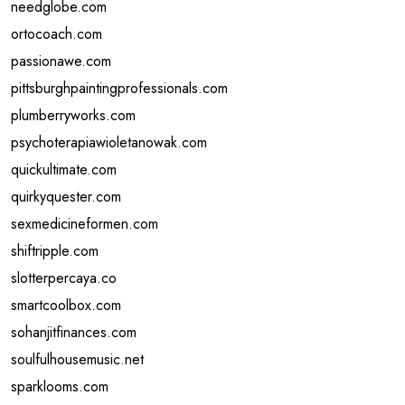
needglobe.com
ortocoach.com
passionawe.com
pittsburghpaintingprofessionals.com
plumberryworks.com
psychoterapiawioletanowak.com
quickultimate.com
quirkyquester.com
sexmedicineformen.com
shiftripple.com
slotterpercaya.co
smartcoolbox.com
sohanjitfinances.com
soulfulhousemusic.net
sparklooms.com