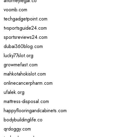
attorneylegal.co
voomb.com
techgadgetpoint.com
tvsportsguide24.com
sportsreviews24.com
dubai360blog.com
lucky77slot.org
growmefast.com
mahkotahokislot.com
onlinecancerpharm.com
ufalek.org
mattress-disposal.com
happyflooringandcabinets.com
bodybuildinglife.co
qrdoggy.com