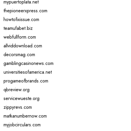
mypuertoplata.net
thepioneerxpress.com
howtofixissue.com
teamufabet.biz
webfullform.com
allviddownload.com
decorsmag.com
gamblingcasinonews.com
universitiesofamerica.net
progameofbrands.com
qbreview.org
servicewueste.org
zippyrevs.com
matkanumbernow.com
myjobcirculars.com