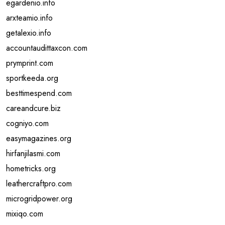
egardenio.info
arxteamio.info
getalexio.info
accountaudittaxcon.com
prymprint.com
sportkeeda.org
besttimespend.com
careandcure.biz
cogniyo.com
easymagazines.org
hirfanjilasmi.com
hometricks.org
leathercraftpro.com
microgridpower.org
mixiqo.com