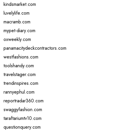
kindsmarket.com
luvelylife.com
macramb.com
mypet-diary.com
oxweekly.com
panamacitydeckcontractors.com
westfashions.com
toolshandy.com
travelstager.com
trendinspires.com
rannyephul.com
reportradar360.com
swaggyfashion.com
taraftariumtv10.com
questionquery.com