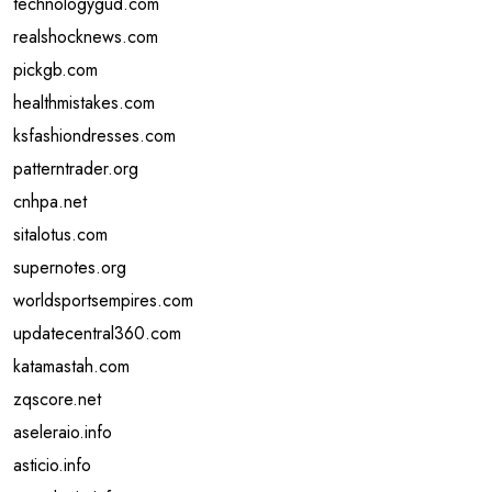
technologygud.com
realshocknews.com
pickgb.com
healthmistakes.com
ksfashiondresses.com
patterntrader.org
cnhpa.net
sitalotus.com
supernotes.org
worldsportsempires.com
updatecentral360.com
katamastah.com
zqscore.net
aseleraio.info
asticio.info