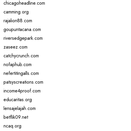
chicagoheadline.com
camming.org
rajalion88.com
goupuntacana.com
riversedgepark.com
zaseez.com
catchycrunch.com
nofaphub.com
nefertitingalls.com
patsyscreations.com
income4proof.com
educaritas.org
lensajelajah.com
betflik09.net
ncaq.org