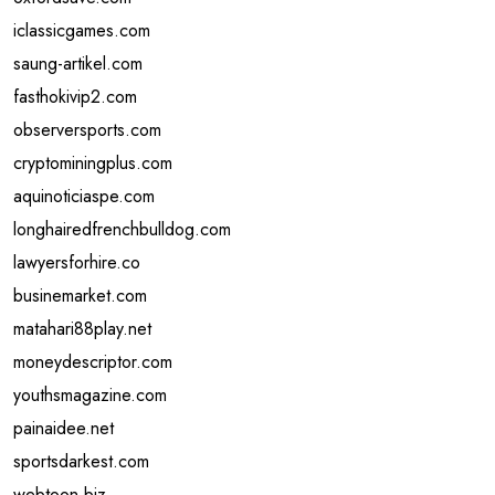
iclassicgames.com
saung-artikel.com
fasthokivip2.com
observersports.com
cryptominingplus.com
aquinoticiaspe.com
longhairedfrenchbulldog.com
lawyersforhire.co
businemarket.com
matahari88play.net
moneydescriptor.com
youthsmagazine.com
painaidee.net
sportsdarkest.com
webtoon.biz